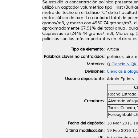
Se estudió la concentración polínica presente e
utilizó un captador volumétrico tipo Hirst (Bu
metro del techo en el Edificio "C" de la Facul
metro cúbico de aire. La cantidad total de pol
granos/m3, y marzo con 4930.74 granos/m3, dura
aproximadamente 67.91% del total anual, duran
Cupressus sp (2449.44 granos/ m3); Morus sp (
polínicos son los más importantes en el área es
Tipo de elemento:
Article
Palabras claves no controlados:
polinicos, aire,
Materias:
Q Ciencia > QK
Divisiones:
Ciencias Biológi
Usuario depositante:
Admin Eprints
C
Rocha Estrada,
Creadores:
Alvarado Vázqu
Torres Cepeda, 
Foroughbakhch
Fecha del depósito:
18 Mar 2011 18
Última modificación:
19 Feb 2016 17
URI:
http://eprints.u