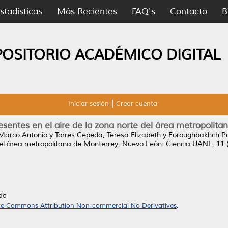
stadísticas
Más Recientes
FAQ's
Contacto
B
POSITORIO ACADÉMICO DIGITAL
Iniciar sesión
Crear cuenta
presentes en el aire de la zona norte del área metropoli
Marco Antonio
y
Torres Cepeda, Teresa Elizabeth
y
Foroughbakhch P
 del área metropolitana de Monterrey, Nuevo León.
Ciencia UANL, 11 
da
ve Commons Attribution Non-commercial No Derivatives
.