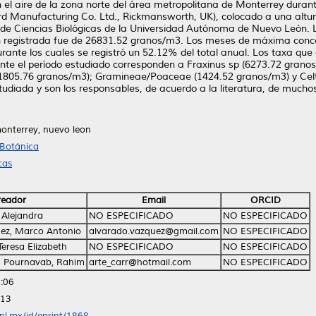
n el aire de la zona norte del área metropolitana de Monterrey durant
rkard Manufacturing Co. Ltd., Rickmansworth, UK), colocado a una al
tad de Ciencias Biológicas de la Universidad Autónoma de Nuevo León
en registrada fue de 26831.52 granos/m3. Los meses de máxima conce
nte los cuales se registró un 52.12% del total anual. Los taxa que 
te el período estudiado corresponden a Fraxinus sp (6273.72 granos
1805.76 granos/m3); Gramineae/Poaceae (1424.52 granos/m3) y Celti
tudiada y son los responsables, de acuerdo a la literatura, de mucho
 monterrey, nuevo leon
 Botánica
cas
reador
Email
ORCID
 Alejandra
NO ESPECIFICADO
NO ESPECIFICADO
ez, Marco Antonio
alvarado.vazquez@gmail.com
NO ESPECIFICADO
Teresa Elizabeth
NO ESPECIFICADO
NO ESPECIFICADO
 Pournavab, Rahim
arte_carr@hotmail.com
NO ESPECIFICADO
:06
:13
anl.mx/id/eprint/1868