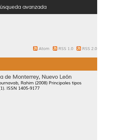
úsqueda avanzada
Atom
RSS 1.0
RSS 2.0
tana de Monterrey, Nuevo León
ournavab, Rahim
(2008)
Principales tipos
(1). ISSN 1405-9177