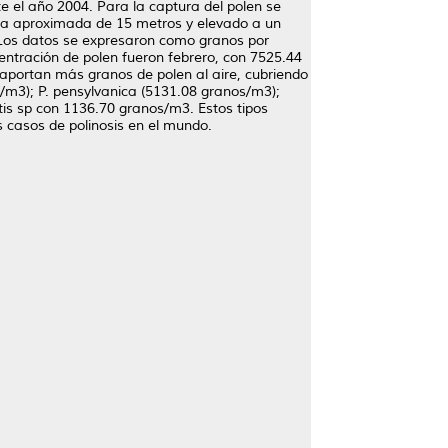
e el año 2004. Para la captura del polen se
tura aproximada de 15 metros y elevado a un
. Los datos se expresaron como granos por
ntración de polen fueron febrero, con 7525.44
aportan más granos de polen al aire, cubriendo
/m3); P. pensylvanica (5131.08 granos/m3);
s sp con 1136.70 granos/m3. Estos tipos
s casos de polinosis en el mundo.