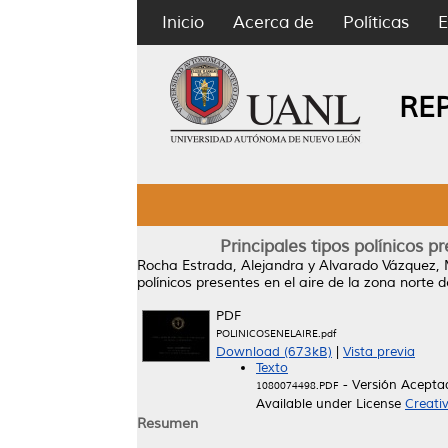
Inicio
Acerca de
Políticas
E
RE
Principales tipos polínicos 
Rocha Estrada, Alejandra
y
Alvarado Vázquez, 
polínicos presentes en el aire de la zona norte
PDF
POLINICOSENELAIRE.pdf
Download (673kB)
|
Vista previa
Texto
- Versión Acepta
1080074498.PDF
Available under License
Creati
Resumen