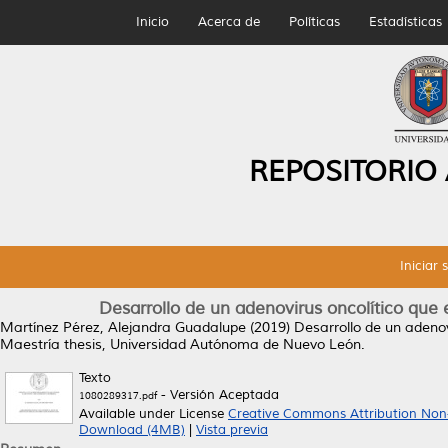
Inicio
Acerca de
Políticas
Estadísticas
REPOSITORIO
Iniciar 
Desarrollo de un adenovirus oncolítico que
Martínez Pérez, Alejandra Guadalupe
(2019)
Desarrollo de un adenov
Maestría thesis, Universidad Autónoma de Nuevo León.
Texto
- Versión Aceptada
1080289317.pdf
Available under License
Creative Commons Attribution Non
Download (4MB)
|
Vista previa