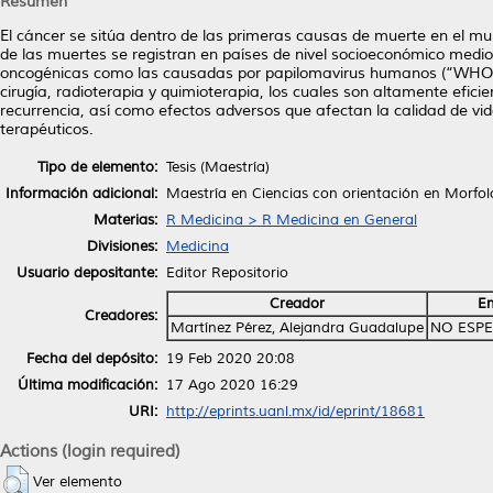
Resumen
El cáncer se sitúa dentro de las primeras causas de muerte en el 
de las muertes se registran en países de nivel socioeconómico medio
oncogénicas como las causadas por papilomavirus humanos (“WHO | W
cirugía, radioterapia y quimioterapia, los cuales son altamente efici
recurrencia, así como efectos adversos que afectan la calidad de vi
terapéuticos.
Tipo de elemento:
Tesis (Maestría)
Información adicional:
Maestría en Ciencias con orientación en Morfol
Materias:
R Medicina > R Medicina en General
Divisiones:
Medicina
Usuario depositante:
Editor Repositorio
Creador
Em
Creadores:
Martínez Pérez, Alejandra Guadalupe
NO ESPE
Fecha del depósito:
19 Feb 2020 20:08
Última modificación:
17 Ago 2020 16:29
URI:
http://eprints.uanl.mx/id/eprint/18681
Actions (login required)
Ver elemento