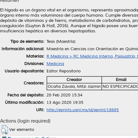
Resumen
El hígado es un órgano vital en el organismo, representa aproximada
órgano interno más voluminoso del cuerpo humano. Cumple diversas 
depósito de vitaminas y de hierro, metabolismo de carbohidratos, prot
coagulación (Guyton & Hall, 2016). Aunque el hígado posee una bue
insuficiencia hepática en diversas hepatopatías.
Tipo de elemento:
Tesis (Maestría)
Información adicional:
Maestría en Ciencias con Orientación en Quím
Materias:
R Medicina > RC Medicina Interna, Psiquiatría,
Divisiones:
Medicina
Usuario depositante:
Editor Repositorio
Creador
Email
Creadores:
Ocaña Zavala, Mitzi Jazmin
NO ESPECIFICAD
Fecha del depósito:
20 Feb 2020 15:34
Última modificación:
13 Ago 2020 19:35
URI:
http://eprints.uanl.mx/id/eprint/18685
Actions (login required)
Ver elemento