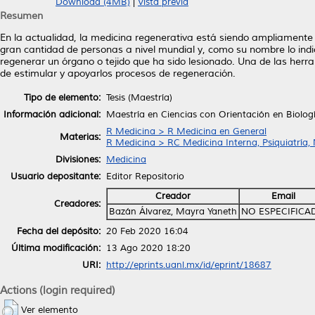
Download (4MB)
|
Vista previa
Resumen
En la actualidad, la medicina regenerativa está siendo ampliamente 
gran cantidad de personas a nivel mundial y, como su nombre lo ind
regenerar un órgano o tejido que ha sido lesionado. Una de las herra
de estimular y apoyarlos procesos de regeneración.
Tipo de elemento:
Tesis (Maestría)
Información adicional:
Maestría en Ciencias con Orientación en Biolog
R Medicina > R Medicina en General
Materias:
R Medicina > RC Medicina Interna, Psiquiatría,
Divisiones:
Medicina
Usuario depositante:
Editor Repositorio
Creador
Email
Creadores:
Bazán Álvarez, Mayra Yaneth
NO ESPECIFICA
Fecha del depósito:
20 Feb 2020 16:04
Última modificación:
13 Ago 2020 18:20
URI:
http://eprints.uanl.mx/id/eprint/18687
Actions (login required)
Ver elemento