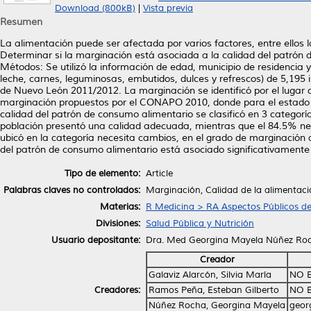
Download (800kB)
|
Vista previa
Resumen
La alimentación puede ser afectada por varios factores, entre ellos
Determinar si la marginación está asociada a la calidad del patrón
Métodos: Se utilizó la información de edad, municipio de residencia 
leche, carnes, leguminosas, embutidos, dulces y refrescos) de 5,195 
de Nuevo León 2011/2012. La marginación se identificó por el lugar d
marginación propuestos por el CONAPO 2010, donde para el estado de
calidad del patrón de consumo alimentario se clasificó en 3 categor
población presentó una calidad adecuada, mientras que el 84.5% n
ubicó en la categoría necesita cambios, en el grado de marginación 
del patrón de consumo alimentario está asociado significativamente
Tipo de elemento:
Article
Palabras claves no controlados:
Marginación, Calidad de la alimentaci
Materias:
R Medicina > RA Aspectos Públicos de
Divisiones:
Salud Pública y Nutrición
Usuario depositante:
Dra. Med Georgina Mayela Núñez Ro
Creador
Galaviz Alarcón, Silvia María
NO 
Creadores:
Ramos Peña, Esteban Gilberto
NO 
Núñez Rocha, Georgina Mayela
geor