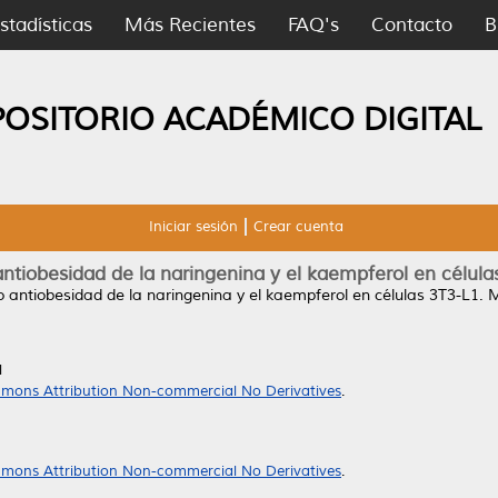
stadísticas
Más Recientes
FAQ's
Contacto
B
POSITORIO ACADÉMICO DIGITAL
Iniciar sesión
Crear cuenta
antiobesidad de la naringenina y el kaempferol en célula
o antiobesidad de la naringenina y el kaempferol en células 3T3-L1.
M
l
mons Attribution Non-commercial No Derivatives
.
mons Attribution Non-commercial No Derivatives
.