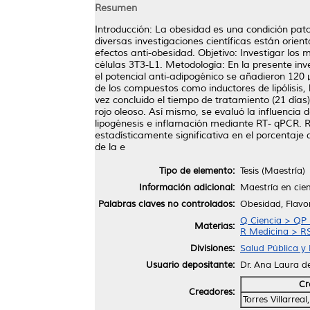
Resumen
Introducción: La obesidad es una condición pato
diversas investigaciones científicas están orie
efectos anti-obesidad. Objetivo: Investigar los
células 3T3-L1. Metodología: En la presente inve
el potencial anti-adipogénico se añadieron 120 μ
de los compuestos como inductores de lipólisis,
vez concluido el tiempo de tratamiento (21 días) 
rojo oleoso. Así mismo, se evaluó la influencia 
lipogénesis e inflamación mediante RT- qPCR. Re
estadísticamente significativa en el porcentaje d
de la e
Tipo de elemento:
Tesis (Maestría)
Información adicional:
Maestría en cien
Palabras claves no controlados:
Obesidad, Flavo
Q Ciencia > QP F
Materias:
R Medicina > R
Divisiones:
Salud Pública y 
Usuario depositante:
Dr. Ana Laura d
Cr
Creadores:
Torres Villarre