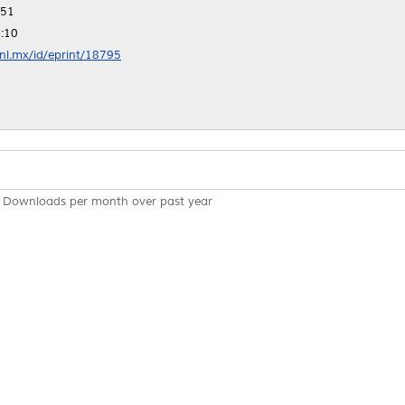
:51
:10
anl.mx/id/eprint/18795
Downloads per month over past year