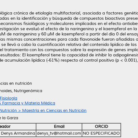
lógica crónica de etiología multifactorial, asociada a factores genét
ntadas en la identificación y búsqueda de compuestos bioactivos pres
 mecanismos fisiológicos y moleculares implicados en el efecto antiob
stigación se evaluó el efecto de la naringenina y el kaempferol en la 
M de naringenina y 60 μM de kaempferol a partir del día 0 del ensayo 
 las mismas concentraciones para cada flavonoide fueron añadidas a 
se llevó a cabo la cuantificación relativa del contenido lipídico de la
del tratamiento con los compuestos sobre la expresión de genes implic
sultados: El kaempferol tiene la capacidad de inhibir la adipogénes
e acumulación lipídica (-61%) respecto al control positivo (p < 0.001),
cias en nutrición
noides, Nutrigenómica
isiología
S Farmacia y Materia Médica
Nutrición > Maestría en Ciencias en Nutrición
e la Garza
eador
Email
ORCID
al, Denys Armandina
denys_tv@hotmail.com
NO ESPECIFICADO