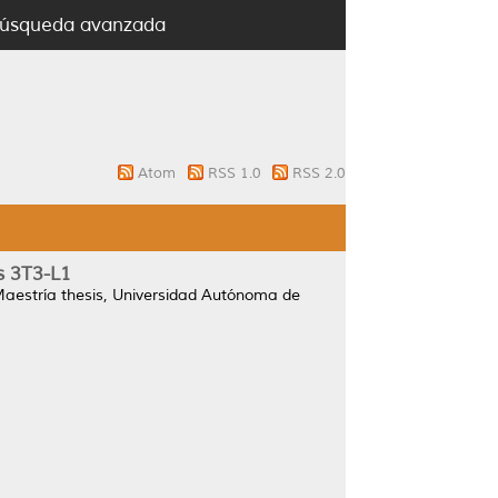
úsqueda avanzada
Atom
RSS 1.0
RSS 2.0
s 3T3-L1
aestría thesis, Universidad Autónoma de