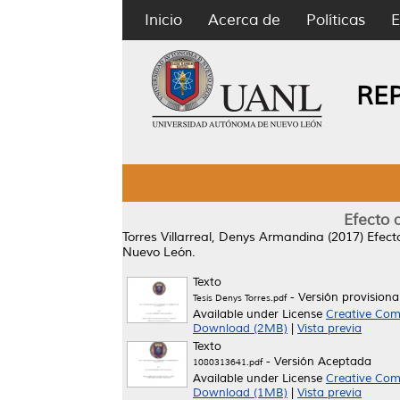
Inicio
Acerca de
Políticas
E
RE
Efecto 
Torres Villarreal, Denys Armandina
(2017)
Efect
Nuevo León.
Texto
- Versión provisiona
Tesis Denys Torres.pdf
Available under License
Creative Com
Download (2MB)
|
Vista previa
Texto
- Versión Aceptada
1080313641.pdf
Available under License
Creative Com
Download (1MB)
|
Vista previa