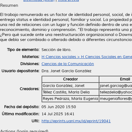
Resumen
El trabajo remunerado es un factor de identidad personal, social, de
entrega status e identidad personal, familiar y social. La propiedad 
una red de relaciones con un lugar y función definido dentro de una e
reconocimiento, dominio y comprensión. “El trabajo representa una pa
¿Pero qué sucede ante una reestructuración organizacional o Downsi
que debía ser cambiado o alterado debido a diferentes circunstancia
Tipo de elemento:
Sección de libro.
Materias:
H Ciencias sociales > H Ciencias Sociales en Gene
Divisiones:
Ciencias de la Comunicación
Usuario depositante:
Dra. Janet García González
Creador
Email
García González, Janet
janet.garciag@ua
Creadores:
Téllez Castilla, María Delia
tellezdelia@yaho
Reyes Pedraza, María Eugenia
meugeniaflores@
Fecha del depósito:
05 Jun 2020 15:50
Última modificación:
14 Jul 2025 16:41
URI:
http://eprints.uanl.mx/id/eprint/19041
Actions (login required)