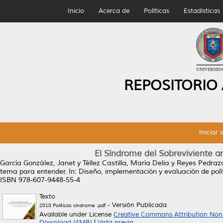
Inicio
Acerca de
Políticas
Estadísticas
REPOSITORIO
Iniciar 
El Síndrome del Sobreviviente a
García González, Janet
y
Téllez Castilla, María Delia
y
Reyes Pedraz
tema para entender.
In: Diseño, implementación y evaluación de polí
ISBN 978-607-9448-55-4
Texto
- Versión Publicada
2018 Politicas sindrome .pdf
Available under License
Creative Commons Attribution Non
Download (4MB)
|
Vista previa