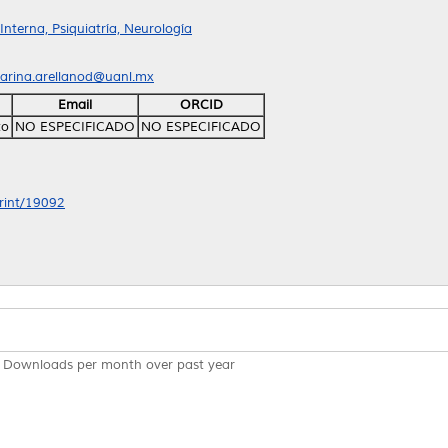
nterna, Psiquiatría, Neurología
arina.arellanod@uanl.mx
Email
ORCID
to
NO ESPECIFICADO
NO ESPECIFICADO
print/19092
Downloads per month over past year