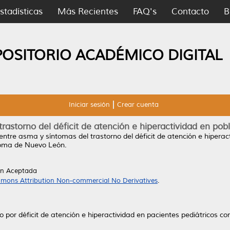
stadísticas
Más Recientes
FAQ's
Contacto
B
POSITORIO ACADÉMICO DIGITAL
Iniciar sesión
Crear cuenta
rastorno del déficit de atención e hiperactividad en pob
entre asma y síntomas del trastorno del déficit de atención e hiperac
noma de Nuevo León.
ón Aceptada
mons Attribution Non-commercial No Derivatives
.
no por déficit de atención e hiperactividad en pacientes pediátricos c