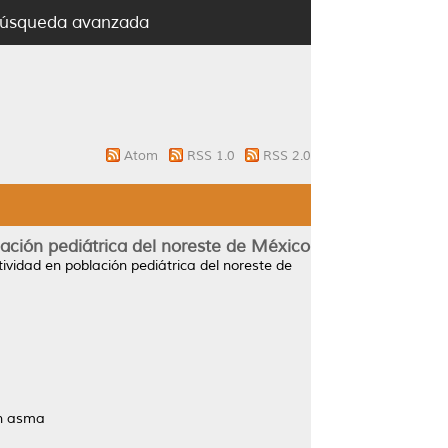
úsqueda avanzada
Atom
RSS 1.0
RSS 2.0
lación pediátrica del noreste de México
tividad en población pediátrica del noreste de
on asma