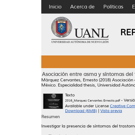
Inicio
Acerca de
Políticas
E
RE
Asociación entre asma y síntomas del t
Márquez Cervantes, Ernesto
(2018)
Asociación 
México.
Especialidad thesis, Universidad Autó
Texto
- Versi
2016_Marquez Cervantes Ernesto.pdf
Available under License
Creative Com
Download (6MB)
|
Vista previa
Resumen
Investigar la presencia de síntomas del trastor