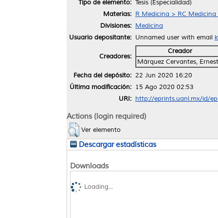
Tipo de elemento:
Tesis (Especialidad)
Materias:
R Medicina > RC Medicina I
Divisiones:
Medicina
Usuario depositante:
Unnamed user with email
k
Creador
Creadores:
Márquez Cervantes, Ernes
Fecha del depósito:
22 Jun 2020 16:20
Última modificación:
15 Ago 2020 02:53
URI:
http://eprints.uanl.mx/id/e
Actions (login required)
Ver elemento
Descargar estadísticas
Downloads
Loading...