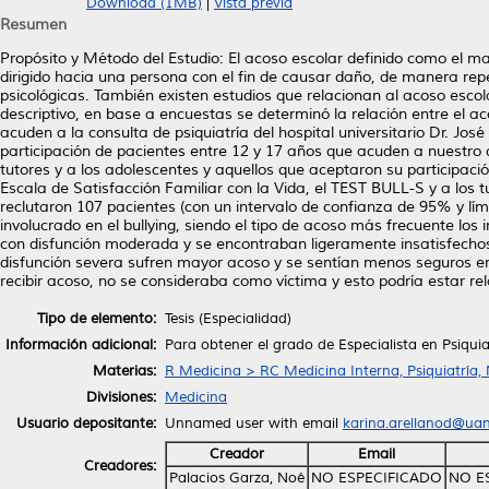
Download (1MB)
|
Vista previa
Resumen
Propósito y Método del Estudio: El acoso escolar definido como el 
dirigido hacia una persona con el fin de causar daño, de manera repe
psicológicas. También existen estudios que relacionan al acoso escolar
descriptivo, en base a encuestas se determinó la relación entre el ac
acuden a la consulta de psiquiatría del hospital universitario Dr. Jos
participación de pacientes entre 12 y 17 años que acuden a nuestro 
tutores y a los adolescentes y aquellos que aceptaron su participació
Escala de Satisfacción Familiar con la Vida, el TEST BULL-S y a los t
reclutaron 107 pacientes (con un intervalo de confianza de 95% y lím
involucrado en el bullying, siendo el tipo de acoso más frecuente los
con disfunción moderada y se encontraban ligeramente insatisfechos c
disfunción severa sufren mayor acoso y se sentían menos seguros en
recibir acoso, no se consideraba como víctima y esto podría estar re
Tipo de elemento:
Tesis (Especialidad)
Información adicional:
Para obtener el grado de Especialista en Psiquiat
Materias:
R Medicina > RC Medicina Interna, Psiquiatría,
Divisiones:
Medicina
Usuario depositante:
Unnamed user with email
karina.arellanod@ua
Creador
Email
Creadores:
Palacios Garza, Noé
NO ESPECIFICADO
NO E