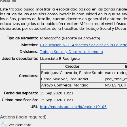
Resumen
Este trabajo busca mostrar la escolaridad básica en las zonas rural
las aulas de las escuelas como invadir la comunidad en la que se e
los niños, padres de familia, cuerpo docente en general el entorno d
educativos dirigidos a la población rural en México, en el nivel bás
elaboradas por estudiantes de la Facultad de Trabajo Social y Desarr
Tipo de elemento:
Monografía (Reporte de proyecto)
Materias:
L Educación > LC Aspectos Sociales de la Educac
Divisiones:
Trabajo Social y Desarrollo Humano
Usuario depositante:
Licenciatu E Rodriguez
Creador
E
Rodríguez Chavarria, Eunice Sarahí
eunice.rodr
Creadores:
Cerda Saldívar, José Raziel
jose_raziel
Arroyo Contreras, Mariana
NO ESPECI
Fecha del depósito:
15 Sep 2020 13:21
Última modificación:
15 Sep 2020 13:21
URI:
http://eprints.uanl.mx/id/eprint/19105
Actions (login required)
Ver elemento