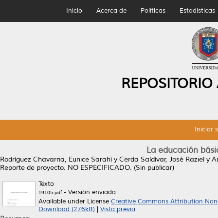
Inicio
Acerca de
Políticas
Estadísticas
REPOSITORIO
Iniciar 
La educación bási
Rodríguez Chavarria, Eunice Sarahí
y
Cerda Saldívar, José Raziel
y
A
Reporte de proyecto. NO ESPECIFICADO. (Sin publicar)
Texto
- Versión enviada
19105.pdf
Available under License
Creative Commons Attribution Non
Download (276kB)
|
Vista previa