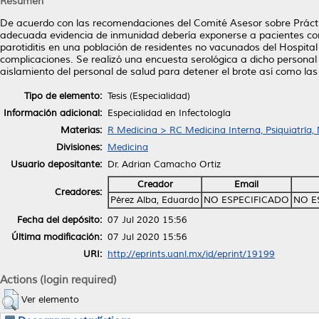
Resumen
De acuerdo con las recomendaciones del Comité Asesor sobre Práctic
adecuada evidencia de inmunidad debería exponerse a pacientes con 
parotiditis en una población de residentes no vacunados del Hospital
complicaciones. Se realizó una encuesta serológica a dicho personal 
aislamiento del personal de salud para detener el brote así como las
Tipo de elemento:
Tesis (Especialidad)
Información adicional:
Especialidad en Infectología
Materias:
R Medicina > RC Medicina Interna, Psiquiatría,
Divisiones:
Medicina
Usuario depositante:
Dr. Adrian Camacho Ortiz
Creador
Email
Creadores:
Pérez Alba, Eduardo
NO ESPECIFICADO
NO E
Fecha del depósito:
07 Jul 2020 15:56
Última modificación:
07 Jul 2020 15:56
URI:
http://eprints.uanl.mx/id/eprint/19199
Actions (login required)
Ver elemento