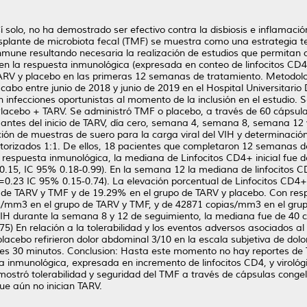
r sí solo, no ha demostrado ser efectivo contra la disbiosis e inflama
asplante de microbiota fecal (TMF) se muestra como una estrategia 
inmune resultando necesaria la realización de estudios que permitan c
a en la respuesta inmunológica (expresada en conteo de linfocitos CD4
RV y placebo en las primeras 12 semanas de tratamiento. Metodologí
abo entre junio de 2018 y junio de 2019 en el Hospital Universitario 
in infecciones oportunistas al momento de la inclusión en el estudio.
lacebo + TARV. Se administró TMF o placebo, a través de 60 cápsula
a antes del inicio de TARV, día cero, semana 4, semana 8, semana 12
ción de muestras de suero para la carga viral del VIH y determinación
leatorizados 1:1. De ellos, 18 pacientes que completaron 12 semanas 
a respuesta inmunológica, la mediana de Linfocitos CD4+ inicial fue 
=0.15, IC 95% 0.18-0.99). En la semana 12 la mediana de linfocitos 
(p=0.23 IC 95% 0.15-0.74). La elevación porcentual de Linfocitos CD
 de TARV y TMF y de 19.29% en el grupo de TARV y placebo. Con respe
ias/mm3 en el grupo de TARV y TMF, y de 42871 copias/mm3 en el gru
e VIH durante la semana 8 y 12 de seguimiento, la mediana fue de 40
) En relación a la tolerabilidad y los eventos adversos asociados a
acebo refirieron dolor abdominal 3/10 en la escala subjetiva de dolo
ntes 30 minutos. Conclusion: Hasta este momento no hay reportes de
sta inmunológica, expresada en incremento de linfocitos CD4, y viroló
mostró tolerabilidad y seguridad del TMF a través de cápsulas conge
ue aún no inician TARV.