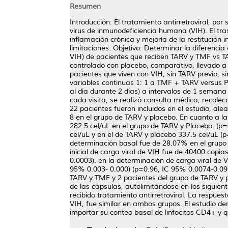
Resumen
Introducción: El tratamiento antirretroviral, po
virus de inmunodeficiencia humana (VIH). El tr
inflamación crónica y mejoría de la restitución 
limitaciones. Objetivo: Determinar la diferenci
VIH) de pacientes que reciben TARV y TMF vs TA
controlado con placebo, comparativo, llevado a c
pacientes que viven con VIH, sin TARV previo, s
variables continuas 1: 1 a TMF + TARV versus P
al día durante 2 días) a intervalos de 1 seman
cada visita, se realizó consulta médica, recolec
22 pacientes fueron incluidos en el estudio, a
8 en el grupo de TARV y placebo. En cuanto a l
282.5 cel/uL en el grupo de TARV y Placebo. (p
cel/uL y en el de TARV y placebo 337.5 cel/uL 
determinación basal fue de 28.07% en el grupo
inicial de carga viral de VIH fue de 40400 cop
0.0003). en la determinación de carga viral d
95% 0.003- 0.000) (p=0.96, IC 95% 0.0074-0.0975
TARV y TMF y 2 pacientes del grupo de TARV y pl
de las cápsulas, autolimitándose en los siguie
recibido tratamiento antirretroviral. La respue
VIH, fue similar en ambos grupos. El estudio de
importar su conteo basal de linfocitos CD4+ y q