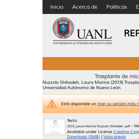
Inicio
Acerca de
Políticas
E
RE
Trasplante de mic
Nuzzolo Shihadeh, Laura Marina
(2019)
Traspla
Universidad Autónoma de Nuevo León.
Está disponible un
men su versión más r
Texto
- Ve
2018_Laura Marina Nuzzolo Shihadeh..pdf
Available under License
Creative Com
Download (3MB)
|
Vista previa