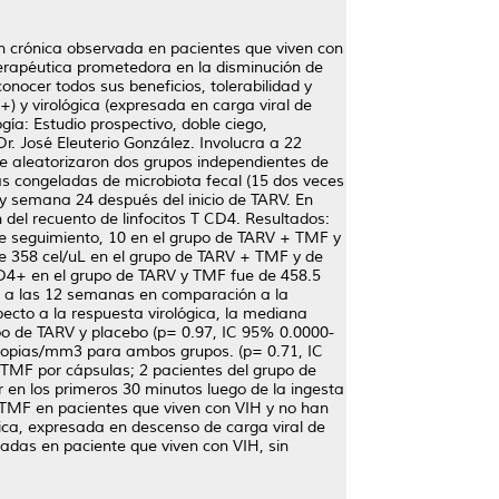
ción crónica observada en pacientes que viven con
terapéutica prometedora en la disminución de
onocer todos sus beneficios, tolerabilidad y
+) y virológica (expresada en carga viral de
a: Estudio prospectivo, doble ciego,
Dr. José Eleuterio González. Involucra a 22
 Se aleatorizaron dos grupos independientes de
s congeladas de microbiota fecal (15 dos veces
 y semana 24 después del inicio de TARV. En
 del recuento de linfocitos T CD4. Resultados:
de seguimiento, 10 en el grupo de TARV + TMF y
de 358 cel/uL en el grupo de TARV + TMF y de
CD4+ en el grupo de TARV y TMF fue de 458.5
4+ a las 12 semanas en comparación a la
cto a la respuesta virológica, la mediana
po de TARV y placebo (p= 0.97, IC 95% 0.0000-
 copias/mm3 para ambos grupos. (p= 0.71, IC
l TMF por cápsulas; 2 pacientes del grupo de
r en los primeros 30 minutos luego de la ingesta
 TMF en pacientes que viven con VIH y no han
gica, expresada en descenso de carga viral de
ladas en paciente que viven con VIH, sin