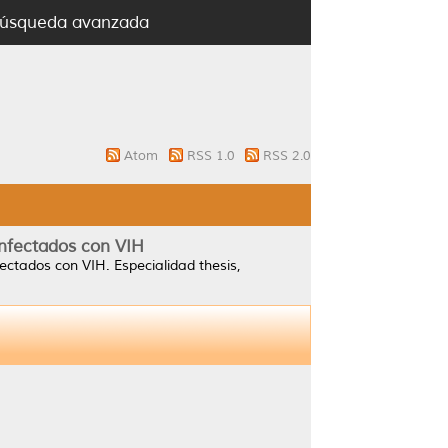
úsqueda avanzada
Atom
RSS 1.0
RSS 2.0
infectados con VIH
fectados con VIH.
Especialidad thesis,