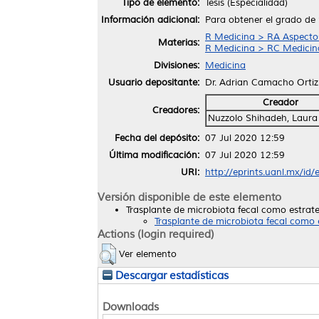
Tipo de elemento:
Tesis (Especialidad)
Información adicional:
Para obtener el grado de 
R Medicina > RA Aspectos
Materias:
R Medicina > RC Medicina 
Divisiones:
Medicina
Usuario depositante:
Dr. Adrian Camacho Ortiz
Creador
Creadores:
Nuzzolo Shihadeh, Laura
Fecha del depósito:
07 Jul 2020 12:59
Última modificación:
07 Jul 2020 12:59
URI:
http://eprints.uanl.mx/id
Versión disponible de este elemento
Trasplante de microbiota fecal como estrate
Trasplante de microbiota fecal como 
Actions (login required)
Ver elemento
Descargar estadísticas
Downloads