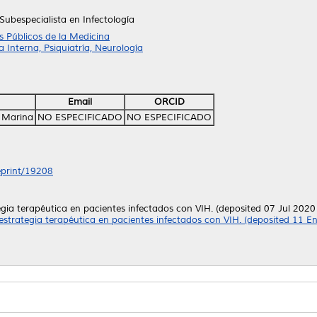
Subespecialista en Infectología
 Públicos de la Medicina
Interna, Psiquiatría, Neurología
Email
ORCID
 Marina
NO ESPECIFICADO
NO ESPECIFICADO
/eprint/19208
gia terapéutica en pacientes infectados con VIH. (deposited 07 Jul 2020
estrategia terapéutica en pacientes infectados con VIH. (deposited 11 E