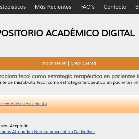
stadísticas
Más Recientes
FAQ's
Contacto
B
POSITORIO ACADÉMICO DIGITAL
Iniciar sesión
Crear cuenta
robiota fecal como estrategia terapéutica en pacientes 
nte de microbiota fecal como estrategia terapéutica en pacientes in
eciente de este elemento
.
rsión Aceptada
mons Attribution Non-commercial No Derivatives
.