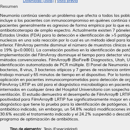
Download (3MB)
|
Vista previa
Resumen
Neumonía continúa siendo un problema que afecta a todas las pobl
incluye a los pacientes con inmunocompromiso en quiénes continúa s
pacientes generalmente es agresivo de forma empírica por lo que es
antibioticoterapia de amplio espectro. Actualmente existen 7 páne
Estados Unidos (FDA) para la detección e identificación de >5 patóg
nucleicos en una sola reacción por lo cual es un método ideal para la
inferior. FilmArray permite disminuir el número de muestras clínicas
a 19% (p<0.0001). La correlación positiva en la identificación de p
implementación del FilmArray disminuye el tiempo para detectar vir
métodos convencionales. FilmArray® (BioFire® Diagnostics, Utah, US
identificación automatizada de PCR múltiple. El Panel de Neumonía 
bacterias, 8 virus, 3 bacterias atípicas y 7 genes de resistencia ant
trabajo manual y 65 minutos de tiempo en el dispositivo. Por lo tanto,
aplicación en pacientes inmunocomprometidos para detección de orga
FilmArray LRTIP es útil para el diagnóstico microbiológico en pacie
internados en cualquier área del Hospital Universitario con sospech
ventilación. El estudio demuestra el desempeño de FilmArray® LRT
positividad para FilmArray® LRTIP fue significativamente mayor en 
diagnóstico que tiene la prueba para la identificación de patógenos.
antibiótico indicado, sin embargo, un 54.8% realizó modificaciones 
30.6% escaló el tratamiento indicado y el 24.2% suspendió o descaló 
programa de optimización de antibióticos.
Tipo de elemento:
Tesis (Especialidad)