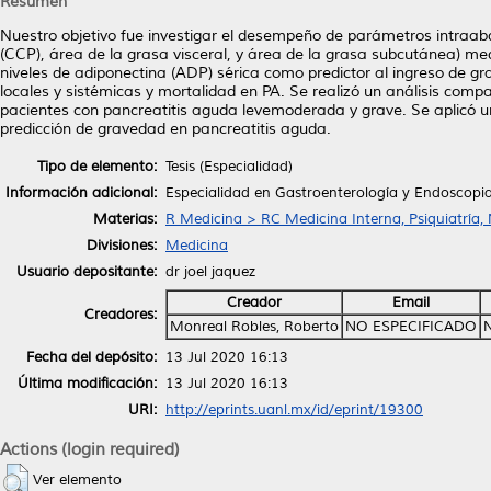
Resumen
Nuestro objetivo fue investigar el desempeño de parámetros intraabd
(CCP), área de la grasa visceral, y área de la grasa subcutánea) 
niveles de adiponectina (ADP) sérica como predictor al ingreso de gr
locales y sistémicas y mortalidad en PA. Se realizó un análisis compa
pacientes con pancreatitis aguda levemoderada y grave. Se aplicó u
predicción de gravedad en pancreatitis aguda.
Tipo de elemento:
Tesis (Especialidad)
Información adicional:
Especialidad en Gastroenterología y Endoscopia
Materias:
R Medicina > RC Medicina Interna, Psiquiatría,
Divisiones:
Medicina
Usuario depositante:
dr joel jaquez
Creador
Email
Creadores:
Monreal Robles, Roberto
NO ESPECIFICADO
Fecha del depósito:
13 Jul 2020 16:13
Última modificación:
13 Jul 2020 16:13
URI:
http://eprints.uanl.mx/id/eprint/19300
Actions (login required)
Ver elemento