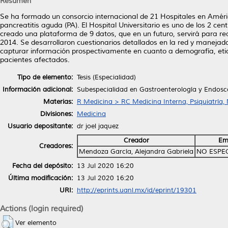
Resumen
Se ha formado un consorcio internacional de 21 Hospitales en América
pancreatitis aguda (PA). El Hospital Universitario es uno de los 2 c
creado una plataforma de 9 datos, que en un futuro, servirá para rea
2014. Se desarrollaron cuestionarios detallados en la red y maneja
capturar información prospectivamente en cuanto a demografía, etiol
pacientes afectados.
Tipo de elemento:
Tesis (Especialidad)
Información adicional:
Subespecialidad en Gastroenterología y Endosc
Materias:
R Medicina > RC Medicina Interna, Psiquiatría,
Divisiones:
Medicina
Usuario depositante:
dr joel jaquez
Creador
Em
Creadores:
Mendoza García, Alejandra Gabriela
NO ESPE
Fecha del depósito:
13 Jul 2020 16:20
Última modificación:
13 Jul 2020 16:20
URI:
http://eprints.uanl.mx/id/eprint/19301
Actions (login required)
Ver elemento