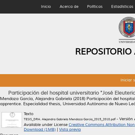
Inicio
Acerca de
Políticas
Estadísticas
REPOSITORIO
Iniciar 
Participación del hospital universitario "José Eleuteri
Mendoza García, Alejandra Gabriela
(2018)
Participación del hospita
apprentice.
Especialidad thesis, Universidad Autónoma de Nuevo Le
Texto
- Versión
TESIS_DRA. Alejandra Gabriela Mendoza García_2015_2018.pdf
Available under License
Creative Commons Attribution Non
Download (1MB)
|
Vista previa