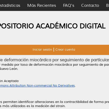
stadísticas
Más Recientes
FAQ's
Contacto
B
POSITORIO ACADÉMICO DIGITAL
Iniciar sesión
Crear cuenta
de deformación miocárdica por seguimiento de partículas
ar medida por tasa de deformación miocárdica por seguimiento de par
Nuevo León.
ión Aceptada
mons Attribution Non-commercial No Derivatives
.
s permiten identificar alteraciones en la contractibilidad de forma p
s más utilizadas es la medición del strain.