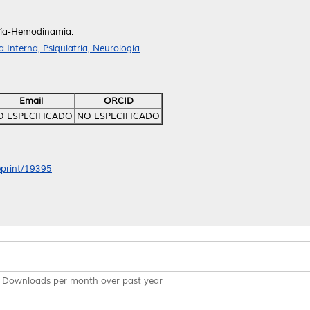
gía-Hemodinamia.
Interna, Psiquiatría, Neurología
Email
ORCID
O ESPECIFICADO
NO ESPECIFICADO
/eprint/19395
Downloads per month over past year