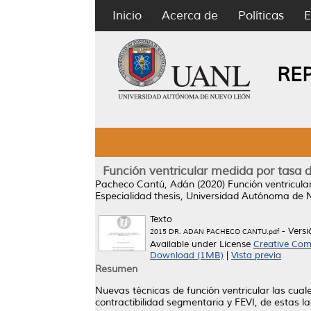
Inicio
Acerca de
Políticas
E
RE
Función ventricular medida por tasa 
Pacheco Cantú, Adán
(2020)
Función ventricul
Especialidad thesis, Universidad Autónoma de 
Texto
- Vers
2015 DR. ADAN PACHECO CANTU.pdf
Available under License
Creative Com
Download (1MB)
|
Vista previa
Resumen
Nuevas técnicas de función ventricular las cuale
contractibilidad segmentaria y FEVI, de estas la