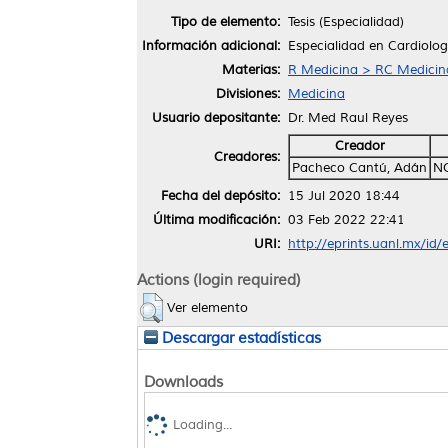
Tipo de elemento:
Tesis (Especialidad)
Información adicional:
Especialidad en Cardiolo
Materias:
R Medicina > RC Medicina 
Divisiones:
Medicina
Usuario depositante:
Dr. Med Raul Reyes
Creador
Creadores:
Pacheco Cantú, Adán
N
Fecha del depósito:
15 Jul 2020 18:44
Última modificación:
03 Feb 2022 22:41
URI:
http://eprints.uanl.mx/id
Actions (login required)
Ver elemento
Descargar estadísticas
Downloads
Loading...