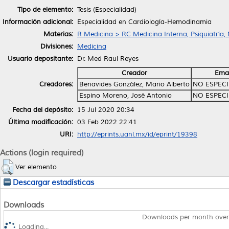
Tipo de elemento:
Tesis (Especialidad)
Información adicional:
Especialidad en Cardiología-Hemodinamia
Materias:
R Medicina > RC Medicina Interna, Psiquiatría,
Divisiones:
Medicina
Usuario depositante:
Dr. Med Raul Reyes
Creador
Emai
Creadores:
Benavides González, Mario Alberto
NO ESPEC
Espino Moreno, José Antonio
NO ESPEC
Fecha del depósito:
15 Jul 2020 20:34
Última modificación:
03 Feb 2022 22:41
URI:
http://eprints.uanl.mx/id/eprint/19398
Actions (login required)
Ver elemento
Descargar estadísticas
Downloads
Downloads per month over
Loading...