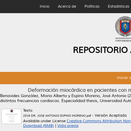
Inicio
Acerca de
Políticas
Estadísticas
REPOSITORIO
Iniciar 
Deformación miocárdica en pacientes con ma
Benavides González, Mario Alberto
y
Espino Moreno, José Antonio
(2
distintas frecuencias cardiacas.
Especialidad thesis, Universidad A
Texto
- Versión Aceptada
2016 DR. JOSE ANTONIO ESPINO MORENO.pdf
Available under License
Creative Commons Attribution Non
Download (6MB)
|
Vista previa