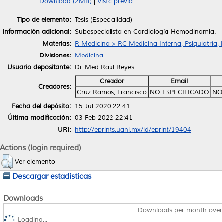
Download (2MB)
|
Vista previa
Tipo de elemento:
Tesis (Especialidad)
Información adicional:
Subespecialista en Cardiología-Hemodinamia.
Materias:
R Medicina > RC Medicina Interna, Psiquiatría,
Divisiones:
Medicina
Usuario depositante:
Dr. Med Raul Reyes
Creador
Email
Creadores:
Cruz Ramos, Francisco
NO ESPECIFICADO
NO
Fecha del depósito:
15 Jul 2020 22:41
Última modificación:
03 Feb 2022 22:41
URI:
http://eprints.uanl.mx/id/eprint/19404
Actions (login required)
Ver elemento
Descargar estadísticas
Downloads
Downloads per month over
Loading...