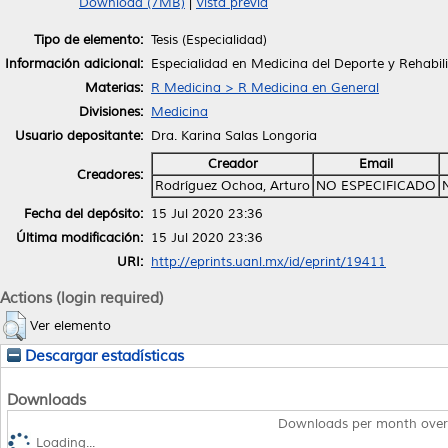
Download (7MB)
|
Vista previa
Tipo de elemento:
Tesis (Especialidad)
Información adicional:
Especialidad en Medicina del Deporte y Rehabilit
Materias:
R Medicina > R Medicina en General
Divisiones:
Medicina
Usuario depositante:
Dra. Karina Salas Longoria
Creador
Email
Creadores:
Rodríguez Ochoa, Arturo
NO ESPECIFICADO
Fecha del depósito:
15 Jul 2020 23:36
Última modificación:
15 Jul 2020 23:36
URI:
http://eprints.uanl.mx/id/eprint/19411
Actions (login required)
Ver elemento
Descargar estadísticas
Downloads
Downloads per month over
Loading...