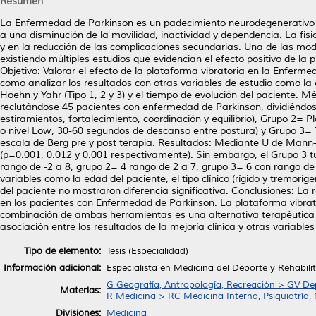
Resumen
La Enfermedad de Parkinson es un padecimiento neurodegenerativo 
a una disminución de la movilidad, inactividad y dependencia. La fis
y en la reducción de las complicaciones secundarias. Una de las mo
existiendo múltiples estudios que evidencian el efecto positivo de l
Objetivo: Valorar el efecto de la plataforma vibratoria en la Enferme
como analizar los resultados con otras variables de estudio como la eda
Hoehn y Yahr (Tipo 1, 2 y 3) y el tiempo de evolución del paciente. Mé
reclutándose 45 pacientes con enfermedad de Parkinson, dividiéndose
estiramientos, fortalecimiento, coordinación y equilibrio), Grupo 2=
o nivel Low, 30-60 segundos de descanso entre postura) y Grupo 3= 
escala de Berg pre y post terapia. Resultados: Mediante U de Mann-W
(p=0.001, 0.012 y 0.001 respectivamente). Sin embargo, el Grupo 3 tu
rango de -2 a 8, grupo 2= 4 rango de 2 a 7, grupo 3= 6 con rango de -1
variables como la edad del paciente, el tipo clínico (rígido y tremoríge
del paciente no mostraron diferencia significativa. Conclusiones: La
en los pacientes con Enfermedad de Parkinson. La plataforma vibrat
combinación de ambas herramientas es una alternativa terapéutica si
asociación entre los resultados de la mejoría clínica y otras variabl
Tipo de elemento:
Tesis (Especialidad)
Información adicional:
Especialista en Medicina del Deporte y Rehabili
G Geografía, Antropología, Recreación > GV De
Materias:
R Medicina > RC Medicina Interna, Psiquiatría,
Divisiones:
Medicina