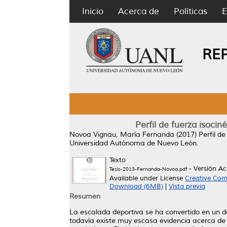
Inicio
Acerca de
Políticas
E
RE
Perfil de fuerza isoci
Novoa Vignau, María Fernanda
(2017)
Perfil d
Universidad Autónoma de Nuevo León.
Texto
- Versión A
Tesis-2013-Fernanda-Novoa.pdf
Available under License
Creative Com
Download (6MB)
|
Vista previa
Resumen
La escalada deportiva se ha convertido en un de
todavía existe muy escasa evidencia acerca de l