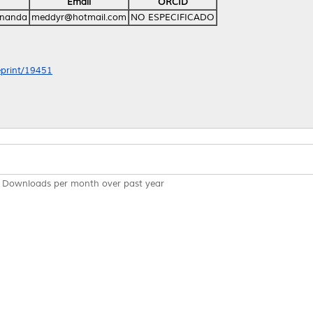
Email
ORCID
rnanda
meddyr@hotmail.com
NO ESPECIFICADO
/eprint/19451
Downloads per month over past year