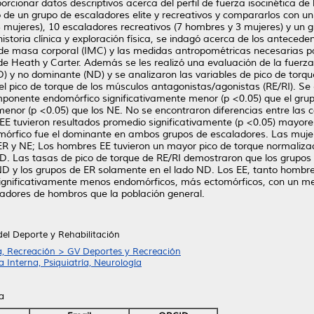
porcionar datos descriptivos acerca del perfil de fuerza isocinética d
o de un grupo de escaladores elite y recreativos y compararlos con u
3 mujeres), 10 escaladores recreativos (7 hombres y 3 mujeres) y un 
istoria clínica y exploración física, se indagó acerca de los anteced
dice de masa corporal (IMC) y las medidas antropométricas necesarias 
e Heath y Carter. Además se les realizó una evaluación de la fuerza 
D) y no dominante (ND) y se analizaron las variables de pico de torqu
del pico de torque de los músculos antagonistas/agonistas (RE/RI). S
mponente endomórfico significativamente menor (p <0.05) que el gru
or (p <0.05) que los NE. No se encontraron diferencias entre las c
 EE tuvieron resultados promedio significativamente (p <0.05) mayores
mórfico fue el dominante en ambos grupos de escaladores. Las mujer
 ER y NE; Los hombres EE tuvieron un mayor pico de torque normalizad
 D. Las tasas de pico de torque de RE/RI demostraron que los grupos 
 ND y los grupos de ER solamente en el lado ND. Los EE, tanto hombr
 significativamente menos endomórficos, más ectomórficos, con un 
otadores de hombros que la población general.
del Deporte y Rehabilitación
a, Recreación > GV Deportes y Recreación
Interna, Psiquiatría, Neurología
a