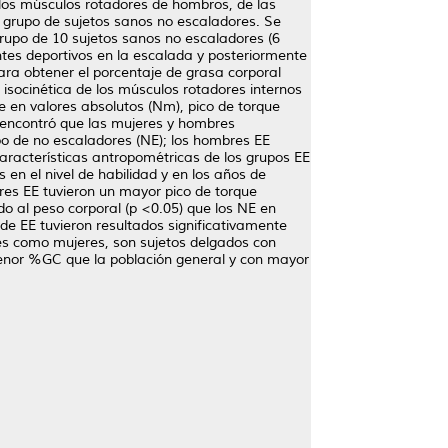
e los músculos rotadores de hombros, de las
n grupo de sujetos sanos no escaladores. Se
grupo de 10 sujetos sanos no escaladores (6
entes deportivos en la escalada y posteriormente
para obtener el porcentaje de grasa corporal
isocinética de los músculos rotadores internos
e en valores absolutos (Nm), pico de torque
e encontró que las mujeres y hombres
po de no escaladores (NE); los hombres EE
aracterísticas antropométricas de los grupos EE
 en el nivel de habilidad y en los años de
es EE tuvieron un mayor pico de torque
o al peso corporal (p <0.05) que los NE en
de EE tuvieron resultados significativamente
es como mujeres, son sujetos delgados con
menor %GC que la población general y con mayor