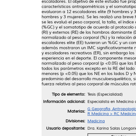
escaladores. El objetivo de este estudio fue pro
características antropométricas y el somatotip
evaluaron a 12 escaladores elite (9 hombres y 
hombres y 3 mujeres). Se les realizó una breve h
se les evaluó el peso corporal, la talla, el ín
(%GC) y el somatotipo de acuerdo al protocolo d
(RI) y externos (RE) de los hombros dominante (
normalizado al peso corporal (%) y la relación 
escaladores elite (EE) tuvieron un %GC y un co
además mostraron un IMC significativamente men
y escaladores recreativos (ER), sin embargo los
experiencia en el deporte. El componente meso
normalizado al peso corporal (p <0.05) que las
todos los parámetros excepto en la RE del lado
menores (p <0.05) que los NE en los lados D y
predominio del desarrollo musculoesquelético,
fuerza relativa al peso corporal de músculos r
Tipo de elemento:
Tesis (Especialidad)
Información adicional:
Especialista en Medicina 
G Geografía, Antropologí
Materias:
R Medicina > RC Medicina 
Divisiones:
Medicina
Usuario depositante:
Dra. Karina Salas Longori