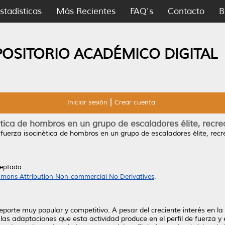
stadísticas
Más Recientes
FAQ's
Contacto
B
POSITORIO ACADÉMICO DIGITAL
Iniciar sesión
Crear cuenta
nética de hombros en un grupo de escaladores élite, recre
e fuerza isocinética de hombros en un grupo de escaladores élite, recr
ceptada
mons Attribution Non-commercial No Derivatives
.
porte muy popular y competitivo. A pesar del creciente interés en la 
as adaptaciones que esta actividad produce en el perfil de fuerza y 