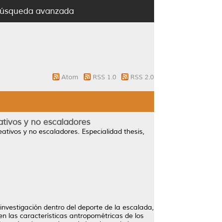
úsqueda avanzada
Atom
RSS 1.0
RSS 2.0
ativos y no escaladores
eativos y no escaladores.
Especialidad thesis,
investigación dentro del deporte de la escalada,
en las características antropométricas de los