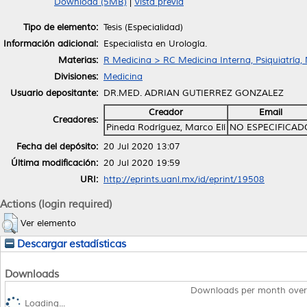
Download (5MB)
|
Vista previa
Tipo de elemento:
Tesis (Especialidad)
Información adicional:
Especialista en Urología.
Materias:
R Medicina > RC Medicina Interna, Psiquiatría,
Divisiones:
Medicina
Usuario depositante:
DR.MED. ADRIAN GUTIERREZ GONZALEZ
Creador
Email
Creadores:
Pineda Rodríguez, Marco Elí
NO ESPECIFICAD
Fecha del depósito:
20 Jul 2020 13:07
Última modificación:
20 Jul 2020 19:59
URI:
http://eprints.uanl.mx/id/eprint/19508
Actions (login required)
Ver elemento
Descargar estadísticas
Downloads
Downloads per month over
Loading...