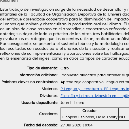
Resumen
Este trabajo de investigación surge de la necesidad de desarrollar y 
infantiles de la Facultad de Organización Deportiva de la Universi
del enfoque aprendizaje cooperativo para la disminución del impacto
alumnos que inhiben y obstaculizan la producción oral del idioma. El
de un plan de clase basado en el aprendizaje cooperativo enfocado al d
anterior, sin dejar de lado la práctica de las otras tres habilidades del
y evaluar las estrategias que los docentes utilizan; realizar un análi
Por consiguiente, se presenta el sustento teórico y la metodología co
los resultados son usados para el análisis de la situación y realizar
reflexiones de su implementación y aportaciones sobre los hallazgos,
en la enseñanza del inglés, como en otros campos de carácter educa
Tipo de elemento:
Otro
Información adicional:
Propuesta didáctica para obtener el g
Palabras claves no controlados:
Aprendizaje cooperativo, lengua extranj
Materias:
P Lengua y Literatura > PE Lenguas I
Divisiones:
Filosofía y Letras > Maestría en Lingü
Usuario depositante:
Juan L. Loera
Creador
Creadores:
Hinojosa Espinosa, Dalia Thairy
NO E
Fecha del depósito:
27 Jul 2020 19:04