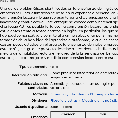
Resumen
Una de las problemáticas identificadas en la enseñanza del inglés co
empresarial. Esta afirmación se basa en la experiencia personal del 
comprensión lectora y lo que representa para el aprendizaje de una
innovador y comunicativo. Este enfoque se conoce como Aprendizaje
el enfoque ABT es posible fortalecer la comprensión lectora, aprend
estudiantes frente a textos escritos en inglés, en particular, los que
habilidad comunicativa y permite al alumno seleccionar por sí mismo
formación de la habilidad del aprendizaje autónomo, lo cual es esen
existen pocos estudios en el área de la enseñanza de inglés empresari
esta razón, el siguiente proyecto describe antecedentes de diversas 
mejora de la habilidad lectora en el área de la Enseñanza del Leng
estrategias para mejorar y medir la comprensión lectora entre estudi
Tipo de elemento:
Otro
Como producto integrador de aprendizaje 
Información adicional:
lenguas extranjeras
Palabras claves no
Aprendizaje basado en tareas, Ingles por 
controlados:
vocabulario.
Materias:
P Lengua y Literatura > PE Lenguas Ingl
Divisiones:
Filosofía y Letras > Maestría en Lingüíst
Usuario depositante:
Juan L. Loera
Creador
Email
Creadores: