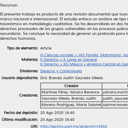
Resumen
El presente trabajo es producto de una revisión documental que tuvo 
marco nacional e internacional. El estudio enfoca un análisis de tipo r
taxonómico en metodología cualitativa. Se ha desarrollado en dos fas
derechos procesales de los grupos vulnerables en los procesos judicial
secundaria. Se concluye la necesidad de generar un protocolo para l
derechos humanos.
Tipo de elemento:
Article
H Ciencias sociales > HQ Familia, Matrimonio, H
Materias:
K Derecho > K Leyes en General
K Derecho > KG México y América Central en Ge
Divisiones:
Derecho y Criminología
Usuario depositante:
Dra. Brenda Judith Sauceda Villeda
Creador
Martínez Pérez, Yahaira Berenice
yahaira.mart
Creadores:
Sauceda Villeda, Brenda Judith
judith_sauce
Moreno Rodríguez, María Salomé
salome.moren
Fecha del depósito:
20 Ago 2020 16:40
Última modificación:
20 Ago 2020 16:40
URI:
http://eprints.uanl.mx/id/eprint/19582