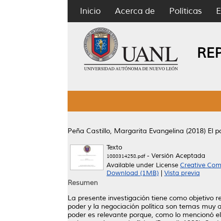
Inicio
Acerca de
Políticas
E
RE
Peña Castillo, Margarita Evangelina
(2018)
El p
Texto
- Versión Aceptada
1080314258.pdf
Available under License
Creative Com
Download (1MB)
|
Vista previa
Resumen
La presente investigación tiene como objetivo re
poder y la negociación política son temas muy a
poder es relevante porque, como lo mencionó el f