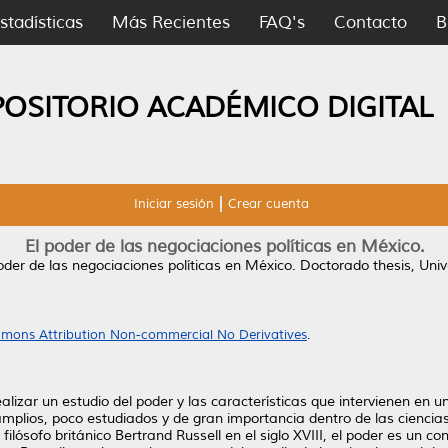
stadísticas
Más Recientes
FAQ's
Contacto
B
POSITORIO ACADÉMICO DIGITAL
Iniciar sesión
Crear cuenta
El poder de las negociaciones políticas en México.
oder de las negociaciones políticas en México.
Doctorado thesis, Uni
mons Attribution Non-commercial No Derivatives
.
alizar un estudio del poder y las características que intervienen en 
mplios, poco estudiados y de gran importancia dentro de las ciencias 
ilósofo británico Bertrand Russell en el siglo XVIII, el poder es un co