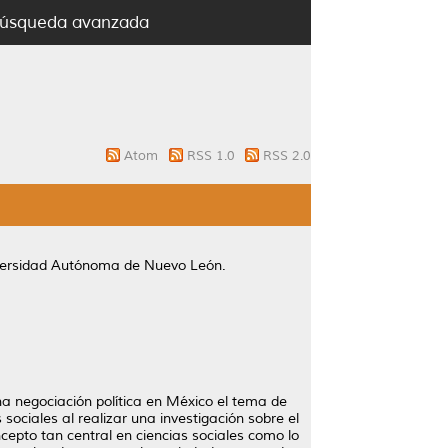
úsqueda avanzada
Atom
RSS 1.0
RSS 2.0
versidad Autónoma de Nuevo León.
una negociación política en México el tema de
sociales al realizar una investigación sobre el
ncepto tan central en ciencias sociales como lo