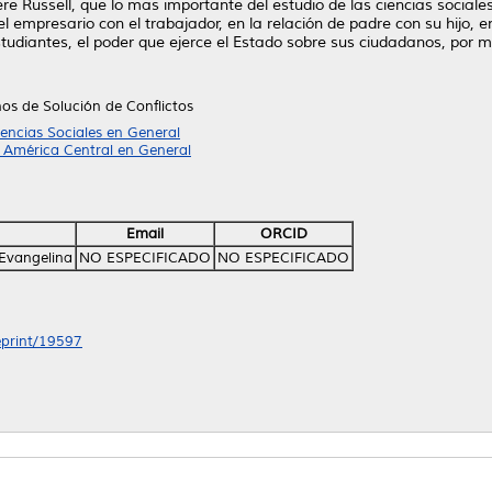
giere Russell, que lo mas importante del estudio de las ciencias social
el empresario con el trabajador, en la relación de padre con su hijo, 
studiantes, el poder que ejerce el Estado sobre sus ciudadanos, por 
os de Solución de Conflictos
iencias Sociales en General
 América Central en General
Email
ORCID
 Evangelina
NO ESPECIFICADO
NO ESPECIFICADO
/eprint/19597