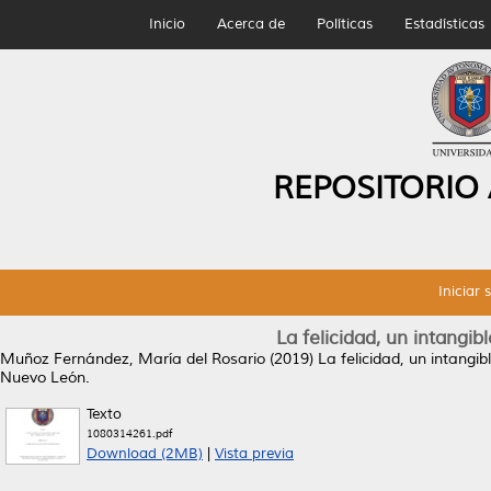
Inicio
Acerca de
Políticas
Estadísticas
REPOSITORIO
Iniciar 
La felicidad, un intangib
Muñoz Fernández, María del Rosario
(2019)
La felicidad, un intangib
Nuevo León.
Texto
1080314261.pdf
Download (2MB)
|
Vista previa