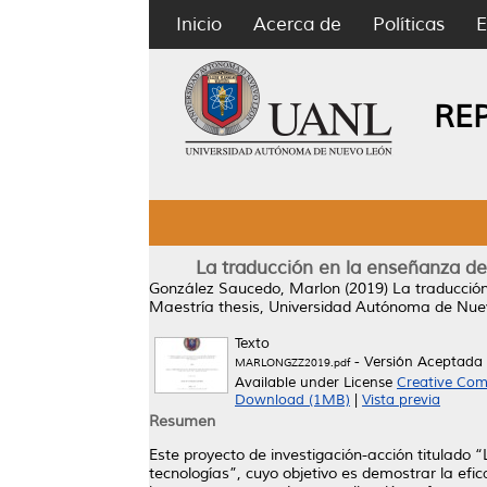
Inicio
Acerca de
Políticas
E
RE
La traducción en la enseñanza de
González Saucedo, Marlon
(2019)
La traducción
Maestría thesis, Universidad Autónoma de Nue
Texto
- Versión Aceptada
MARLONGZZ2019.pdf
Available under License
Creative Com
Download (1MB)
|
Vista previa
Resumen
Este proyecto de investigación-acción titulado 
tecnologías”, cuyo objetivo es demostrar la efic