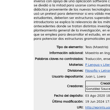
inversa con apoyo de una aplicación software 
se dividió a la mitad para usarse como muestra d
didáctica proveniente de las nuevas tecnología
usó un pretest para determinar si era válido mej
estudiantes, deberían ser estructuras superadas
introductoria se explica la relevancia de los m
antecedentes donde se tratan distintas invest
planteamiento general de la investigación, en e
que se emplea para desarrollar el estudio, en e
para potenciar dos estructuras gramaticales po
Tipo de elemento:
Tesis (Maestría)
Información adicional:
Maestría en ling
Palabras claves no controlados:
Traducción, ense
Materias:
P Lengua y Lite
Divisiones:
Filosofía y Letr
Usuario depositante:
Juan L. Loera
Cread
Creadores:
González Sauce
Fecha del depósito:
03 Ago 2020 18
Última modificación:
19 Jun 2024 17
URI:
http://eprints.u