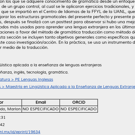
con los que se adquiere conocimiento de gramática desde un enfoque 
e un grupo control, al cual se le aplicaron ejercicios tradicionales, 
s que se impartió en el Centro de Idiomas de la FFYL de la UANL, que
orar las estructuras gramaticales del presente perfecto y presente pe
, después se finalizó con un posttest para observar si hubo una mejo
étodos más usados para aprender una lengua extranjera en los últimos
igaciones a favor del método de gramática traducción como método d
sta sección se incluyen tanto objetivos generales como específicos q
ste caso investigación/acción. En la práctica, se usa un instrumento
r medio de la traducción.
üística aplicada a la enseñanza de lenguas extranjeras
ñanza, inglés, tecnología, gramática.
ratura > PE Lenguas Inglesas
as > Maestría en Lingüística Aplicada a la Enseñanza de Lenguas Extranj
or
Email
ORCID
do, Marlon
NO ESPECIFICADO
NO ESPECIFICADO
:31
:42
anl.mx/id/eprint/19634