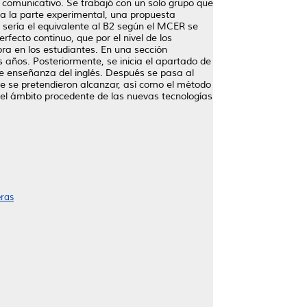
comunicativo. Se trabajó con un solo grupo que
y a la parte experimental, una propuesta
 sería el equivalente al B2 según el MCER se
rfecto continuo, que por el nivel de los
ra en los estudiantes. En una sección
 años. Posteriormente, se inicia el apartado de
e enseñanza del inglés. Después se pasa al
ue se pretendieron alcanzar, así como el método
 del ámbito procedente de las nuevas tecnologías
eras