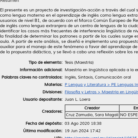
Resumen
El presente es un proyecto de investigación-acción a través del cual se 
como lengua materna en el aprendizaje de inglés como lengua extranje
usuarios de nivel B1, de acuerdo con el Marco Común Europeo de Ref
de inglés como lengua extranjera de un centro de lenguas de la ciud
identificar los casos más frecuentes de interferencia lingüística de n
la finalidad de determinar los patrones a partir de los cuales surg
aula. A partir de este análisis, se diseñó e implemento una propuest
auxiliar para el manejo de este fenómeno a favor del aprendizaje de
de la propuesta didáctica, y se llevó a cabo una reflexión sobre los r
Tipo de elemento:
Tesis (Maestría)
Información adicional:
Maestría en lingüística aplicada a la 
Palabras claves no controlados:
Inglés, Sintaxis, Comunicación oral
Materias:
P Lengua y Literatura > PE Lenguas I
Divisiones:
Filosofía y Letras > Maestría en Lingü
Usuario depositante:
Juan L. Loera
Creador
Em
Creadores:
Cruz Zamudio, Sara Magali
NO ESPE
Fecha del depósito:
03 Ago 2020 18:38
Última modificación:
19 Jun 2024 17:42