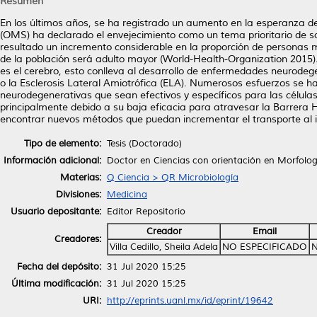
Resumen
En los últimos años, se ha registrado un aumento en la esperanza de
(OMS) ha declarado el envejecimiento como un tema prioritario de s
resultado un incremento considerable en la proporción de personas 
de la población será adulto mayor (World-Health-Organization 2015
es el cerebro, esto conlleva al desarrollo de enfermedades neurode
o la Esclerosis Lateral Amiotrófica (ELA). Numerosos esfuerzos se h
neurodegenerativas que sean efectivos y específicos para las células
principalmente debido a su baja eficacia para atravesar la Barrera
encontrar nuevos métodos que puedan incrementar el transporte al in
Tipo de elemento:
Tesis (Doctorado)
Información adicional:
Doctor en Ciencias con orientación en Morfolog
Materias:
Q Ciencia > QR Microbiología
Divisiones:
Medicina
Usuario depositante:
Editor Repositorio
Creador
Email
Creadores:
Villa Cedillo, Sheila Adela
NO ESPECIFICADO
N
Fecha del depósito:
31 Jul 2020 15:25
Última modificación:
31 Jul 2020 15:25
URI:
http://eprints.uanl.mx/id/eprint/19642