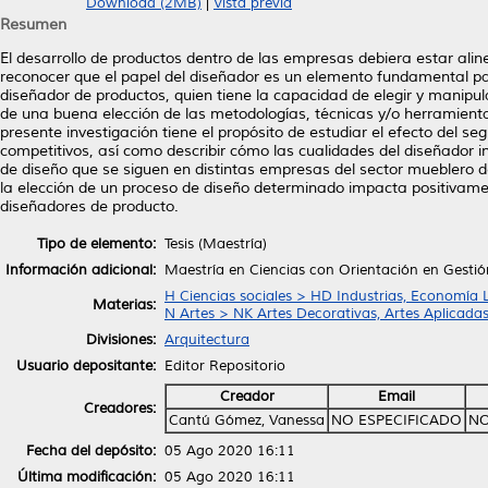
Download (2MB)
|
Vista previa
Resumen
El desarrollo de productos dentro de las empresas debiera estar alin
reconocer que el papel del diseñador es un elemento fundamental par
diseñador de productos, quien tiene la capacidad de elegir y manipul
de una buena elección de las metodologías, técnicas y/o herramientas
presente investigación tiene el propósito de estudiar el efecto del 
competitivos, así como describir cómo las cualidades del diseñador i
de diseño que se siguen en distintas empresas del sector mueblero de
la elección de un proceso de diseño determinado impacta positivament
diseñadores de producto.
Tipo de elemento:
Tesis (Maestría)
Información adicional:
Maestría en Ciencias con Orientación en Gestió
H Ciencias sociales > HD Industrias, Economía 
Materias:
N Artes > NK Artes Decorativas, Artes Aplicada
Divisiones:
Arquitectura
Usuario depositante:
Editor Repositorio
Creador
Email
Creadores:
Cantú Gómez, Vanessa
NO ESPECIFICADO
NO
Fecha del depósito:
05 Ago 2020 16:11
Última modificación:
05 Ago 2020 16:11