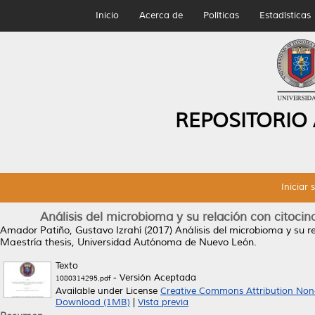
Inicio
Acerca de
Políticas
Estadísticas
REPOSITORIO
Iniciar 
Análisis del microbioma y su relación con citocin
Amador Patiño, Gustavo Izrahí
(2017)
Análisis del microbioma y su re
Maestría thesis, Universidad Autónoma de Nuevo León.
Texto
- Versión Aceptada
1080314295.pdf
Available under License
Creative Commons Attribution Non
Download (1MB)
|
Vista previa