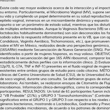
Resumen
Existe cada vez mayor evidencia acerca de la interacción y el imp
su entorno. Particularmente, el Microbioma Vaginal (MV), supone ser d
su vida y cumpliendo un papel determinante en su salud reproductiv
epitelio vaginal, inmersos en un microambiente dinámico y expuesto
apunta a ser un parámetro de estado salud, mientras que los distur
de múltiples enfermedades. Aunque la Vaginosis Bacteriana (VB) se 
lactobacilos habitualmente dominantes) son aún desconocidos los fa
sabido sobre la respuesta inflamatoria presente en la VB, que con a
Candidiasis, Vaginitis Aeróbica, Trichomoniasis, etc.), que promueve
sobre el MV en México, realizados desde una perspectiva genómica, 
(16SARNr) mediante Secuenciación de Nueva Generación (SNG). Por 
identificadas a partir de mujeres hispanas, es muy valioso. OBJETI
mediante la secuenciación del gen 16S ARN ribosomal, comparar los
estadísticamente dichos perfiles con la información clínica. 2) Evaluar l
12p70, IL-17A, TNF e INF-Ƴ) presentes en el fluido vaginal de mujere
existentes entre ambos grupos de estudio para cada citocina. MÉTODO
clínicas del Centro Universitario de Salud (CSU), de la Universidad
de saco vaginal, durante una consulta. Se definieron grupos de estu
laboratorio. Así también, se realizaron ensayos de Citometría de Fluj
microbiomas. Información clínica-demográfica, como la correspondien
participantes. RESULTADOS: Un total de 61 participantes fueron incl
2 “VB Probable” (21%); y GRUPO 3 “SanasAsintomáticas” (Controles) (
significativa entre el GRUPO 1 y GRUPO 3 con respecto a los niveles 
géneros bacterianos, mostrando a Lactobacillus, Gadrnerella y Prevo
de comunidades microbianas, de acuerdo a los patrones de dominanc