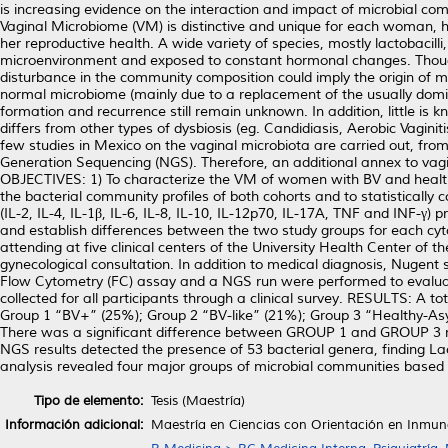
is increasing evidence on the interaction and impact of microbial co
Vaginal Microbiome (VM) is distinctive and unique for each woman, havi
her reproductive health. A wide variety of species, mostly lactobacill
microenvironment and exposed to constant hormonal changes. Though, 
disturbance in the community composition could imply the origin of mul
normal microbiome (mainly due to a replacement of the usually domina
formation and recurrence still remain unknown. In addition, little i
differs from other types of dysbiosis (eg. Candidiasis, Aerobic Vaginit
few studies in Mexico on the vaginal microbiota are carried out, fro
Generation Sequencing (NGS). Therefore, an additional annex to v
OBJECTIVES: 1) To characterize the VM of women with BV and hea
the bacterial community profiles of both cohorts and to statistically c
(IL-2, IL-4, IL-1β, IL-6, IL-8, IL-10, IL-12p70, IL-17A, TNF and INF-
and establish differences between the two study groups for each cy
attending at five clinical centers of the University Health Center of
gynecological consultation. In addition to medical diagnosis, Nugent
Flow Cytometry (FC) assay and a NGS run were performed to evaluat
collected for all participants through a clinical survey. RESULTS: A t
Group 1 “BV+” (25%); Group 2 “BV-like” (21%); Group 3 “Healthy-Asy
There was a significant difference between GROUP 1 and GROUP 3 re
NGS results detected the presence of 53 bacterial genera, finding La
analysis revealed four major groups of microbial communities based 
Tipo de elemento:
Tesis (Maestría)
Información adicional:
Maestría en Ciencias con Orientación en Inmun