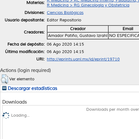
R Medicina > RC Medicina Interna, Psiquiatría,
Materias:
R Medicina > RG Ginecología y Obstetricia
Divisiones:
Ciencias Biológicas
Usuario depositante:
Editor Repositorio
Creador
Email
Creadores:
Amador Patiño, Gustavo Izrahí
NO ESPECIFIC
Fecha del depósito:
06 Ago 2020 14:15
Última modificación:
06 Ago 2020 14:15
URI:
http://eprints.uanl.mx/id/eprint/19710
Actions (login required)
Ver elemento
Descargar estadísticas
Downloads
Downloads per month over
Loading...