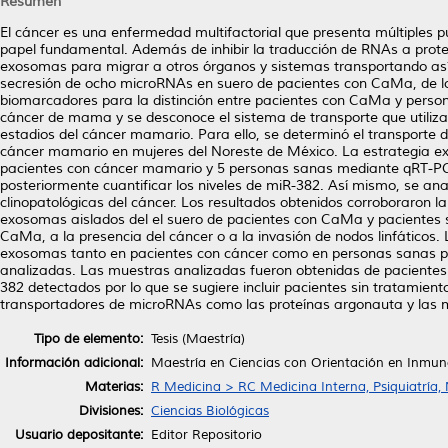
Resumen
El cáncer es una enfermedad multifactorial que presenta múltiples p
papel fundamental. Además de inhibir la traducción de RNAs a prot
exosomas para migrar a otros órganos y sistemas transportando así
secresión de ocho microRNAs en suero de pacientes con CaMa, de lo
biomarcadores para la distinción entre pacientes con CaMa y perso
cáncer de mama y se desconoce el sistema de transporte que utiliza 
estadios del cáncer mamario. Para ello, se determinó el transporte d
cáncer mamario en mujeres del Noreste de México. La estrategia exp
pacientes con cáncer mamario y 5 personas sanas mediante qRT-PCR.
posteriormente cuantificar los niveles de miR-382. Así mismo, se ana
clinopatológicas del cáncer. Los resultados obtenidos corroboraron l
exosomas aislados del el suero de pacientes con CaMa y pacientes s
CaMa, a la presencia del cáncer o a la invasión de nodos linfáticos.
exosomas tanto en pacientes con cáncer como en personas sanas pero
analizadas. Las muestras analizadas fueron obtenidas de pacientes 
382 detectados por lo que se sugiere incluir pacientes sin tratami
transportadores de microRNAs como las proteínas argonauta y las 
Tipo de elemento:
Tesis (Maestría)
Información adicional:
Maestría en Ciencias con Orientación en Inmun
Materias:
R Medicina > RC Medicina Interna, Psiquiatría,
Divisiones:
Ciencias Biológicas
Usuario depositante:
Editor Repositorio