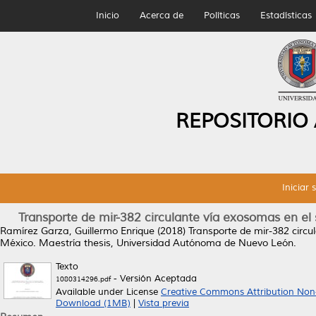
Inicio
Acerca de
Políticas
Estadísticas
REPOSITORIO
Iniciar 
Transporte de mir-382 circulante vía exosomas en e
Ramírez Garza, Guillermo Enrique
(2018)
Transporte de mir-382 circ
México.
Maestría thesis, Universidad Autónoma de Nuevo León.
Texto
- Versión Aceptada
1080314296.pdf
Available under License
Creative Commons Attribution Non
Download (1MB)
|
Vista previa