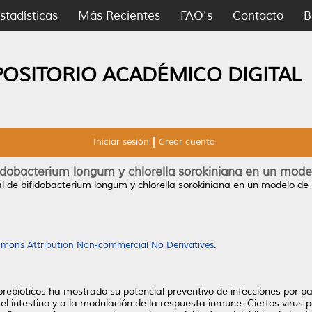
stadísticas
Más Recientes
FAQ's
Contacto
B
POSITORIO ACADÉMICO DIGITAL
Iniciar sesión
Crear cuenta
fidobacterium longum y chlorella sorokiniana en un model
al de bifidobacterium longum y chlorella sorokiniana en un modelo de in
mons Attribution Non-commercial No Derivatives
.
prebióticos ha mostrado su potencial preventivo de infecciones por 
 el intestino y a la modulación de la respuesta inmune. Ciertos virus