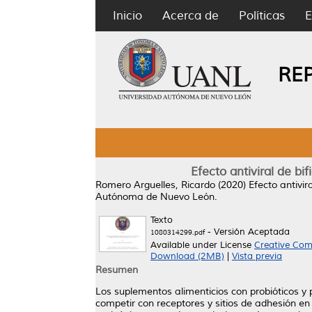
Inicio
Acerca de
Políticas
E
RE
Efecto antiviral de bi
Romero Arguelles, Ricardo
(2020)
Efecto antivir
Autónoma de Nuevo León.
Texto
- Versión Aceptada
1080314299.pdf
Available under License
Creative Com
Download (2MB)
|
Vista previa
Resumen
Los suplementos alimenticios con probióticos y 
competir con receptores y sitios de adhesión en