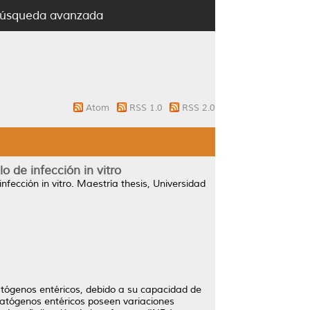
úsqueda avanzada
Atom
RSS 1.0
RSS 2.0
o de infección in vitro
fección in vitro.
Maestría thesis, Universidad
patógenos entéricos, debido a su capacidad de
 patógenos entéricos poseen variaciones