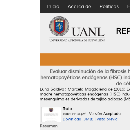
Inicio
Acerca de
Políticas
E
RE
Evaluar disminución de la fibrosis
hematopoyéticas endógenas (HSC) induc
de cé
Luna Saldívar, Marcela Magdalena de
(2019)
E
madre hematopoyéticas endógenas (HSC) inducid
mesenquimales derivadas de tejido adiposo (M
Texto
- Versión Aceptada
1080314428.pdf
Download (3MB)
|
Vista previa
Resumen