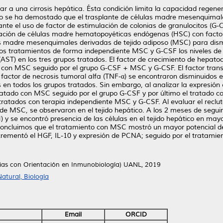
ar a una cirrosis hepática. Ésta condición limita la capacidad regener
go se ha demostado que el trasplante de células madre mesenquimales
te el uso de factor de estimulación de colonias de granulocitos (G-
ización de células madre hematopoyéticas endógenas (HSC) con factor
as madre mesenquimales derivadas de tejido adiposo (MSC) para dismi
los tratamientos de forma independiente MSC y G-CSF los niveles de
ST) en los tres grupos tratados. El factor de crecimiento de hepatocit
 con MSC seguido por el grupo G-CSF + MSC y G-CSF. El factor tran
l factor de necrosis tumoral alfa (TNF-α) se encontraron disminuidos e
 en todos los grupos tratados. Sin embargo, al analizar la expresión e
ratado con MSC seguido por el grupo G-CSF y por último el tratado 
s tratados con terapia independiente MSC y G-CSF. Al evaluar el rec
 de MSC, se observaron en el tejido hepático. A los 2 meses de segu
 y se encontró presencia de las células en el tejido hepático en may
ncluimos que el tratamiento con MSC mostró un mayor potencial de 
 incrementó el HGF, IL-10 y expresión de PCNA; seguido por el tratam
cias con Orientación en Inmunobiología) UANL, 2019
atural, Biología
Email
ORCID