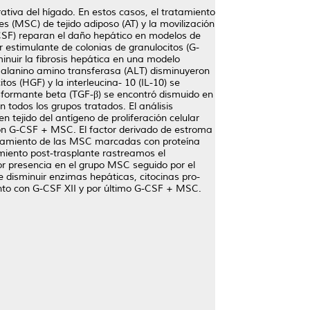
ativa del hígado. En estos casos, el tratamiento
 (MSC) de tejido adiposo (AT) y la movilización
CSF) reparan el daño hepático en modelos de
 estimulante de colonias de granulocitos (G-
nuir la fibrosis hepática en una modelo
 alanino amino transferasa (ALT) disminuyeron
os (HGF) y la interleucina- 10 (IL-10) se
sformante beta (TGF-β) se encontró dismuido en
n todos los grupos tratados. El análisis
n tejido del antígeno de proliferación celular
con G-CSF + MSC. El factor derivado de estroma
lutamiento de las MSC marcadas con proteína
imiento post-trasplante rastreamos el
or presencia en el grupo MSC seguido por el
disminuir enzimas hepáticas, citocinas pro-
iento con G-CSF XII y por último G-CSF + MSC.