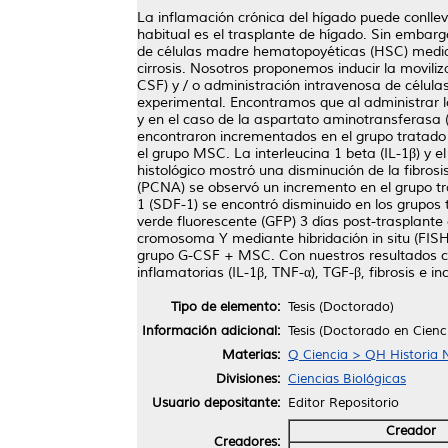
La inflamación crónica del hígado puede conllev
habitual es el trasplante de hígado. Sin embar
de células madre hematopoyéticas (HSC) median
cirrosis. Nosotros proponemos inducir la movil
CSF) y / o administración intravenosa de célul
experimental. Encontramos que al administrar 
y en el caso de la aspartato aminotransferasa (A
encontraron incrementados en el grupo tratado
el grupo MSC. La interleucina 1 beta (IL-1β) y e
histológico mostró una disminución de la fibrosis
(PCNA) se observó un incremento en el grupo t
1 (SDF-1) se encontró disminuido en los grupo
verde fluorescente (GFP) 3 días post-trasplante
cromosoma Y mediante hibridación in situ (FISH)
grupo G-CSF + MSC. Con nuestros resultados co
inflamatorias (IL-1β, TNF-α), TGF-β, fibrosis e
Tipo de elemento:
Tesis (Doctorado)
Información adicional:
Tesis (Doctorado en Cien
Materias:
Q Ciencia > QH Historia N
Divisiones:
Ciencias Biológicas
Usuario depositante:
Editor Repositorio
Creador
Creadores: