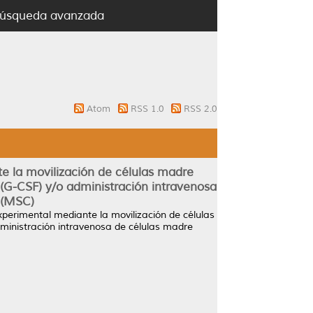
úsqueda avanzada
Atom
RSS 1.0
RSS 2.0
te la movilización de células madre
(G-CSF) y/o administración intravenosa
 (MSC)
experimental mediante la movilización de células
ministración intravenosa de células madre