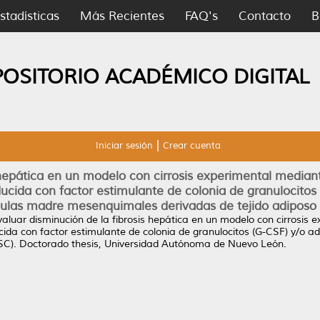
stadísticas
Más Recientes
FAQ's
Contacto
B
POSITORIO ACADÉMICO DIGITAL
Iniciar sesión
Crear cuenta
 hepática en un modelo con cirrosis experimental median
ida con factor estimulante de colonia de granulocitos 
lulas madre mesenquimales derivadas de tejido adiposo
valuar disminución de la fibrosis hepática en un modelo con cirrosis 
a con factor estimulante de colonia de granulocitos (G-CSF) y/o ad
SC).
Doctorado thesis, Universidad Autónoma de Nuevo León.