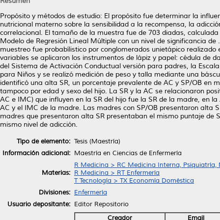
Resumen
Propósito y métodos de estudio: El propósito fue determinar la influe
nutricional materno sobre la sensibilidad a la recompensa, la adicción 
correlacional. El tamaño de la muestra fue de 703 diadas, calculada
Modelo de Regresión Lineal Múltiple con un nivel de significancia de 
muestreo fue probabílistico por conglomerados unietápico realizado 
variables se aplicaron los instrumentos de lápiz y papel: cédula de 
del Sistema de Activación Conductual versión para padres, la Escala
para Niños y se realizó medición de peso y talla mediante una báscu
identificó una alta SR, un porcentaje prevalente de AC y SP/OB en m
tampoco por edad y sexo del hijo. La SR y la AC se relacionaron pos
AC e IMC) que influyen en la SR del hijo fue la SR de la madre, en la 
AC y el IMC de la madre. Las madres con SP/OB presentaron alta SR 
madres que presentaron alta SR presentaban el mismo puntaje de S
mismo nivel de adicción.
Tipo de elemento:
Tesis (Maestría)
Información adicional:
Maestría en Ciencias de Enfermería
R Medicina > RC Medicina Interna, Psiquiatría,
Materias:
R Medicina > RT Enfermería
T Tecnología > TX Economía Doméstica
Divisiones:
Enfermería
Usuario depositante:
Editor Repositorio
Creador
Email