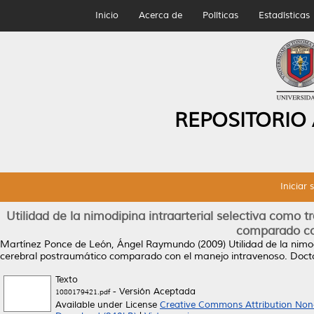
Inicio
Acerca de
Políticas
Estadísticas
REPOSITORIO
Iniciar 
Utilidad de la nimodipina intraarterial selectiva com
comparado co
Martínez Ponce de León, Ángel Raymundo
(2009)
Utilidad de la nim
cerebral postraumático comparado con el manejo intravenoso.
Docto
Texto
- Versión Aceptada
1080179421.pdf
Available under License
Creative Commons Attribution Non