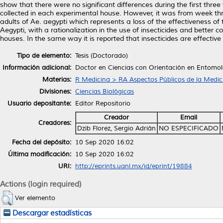
show that there were no significant differences during the first th
collected in each experimental house. However, it was from week thre
adults of Ae. aegypti which represents a loss of the effectiveness of
Aegypti, with a rationalization in the use of insecticides and better co
houses. In the same way it is reported that insecticides are effective
Tipo de elemento:
Tesis (Doctorado)
Información adicional:
Doctor en Ciencias con Orientación en Entomo
Materias:
R Medicina > RA Aspectos Públicos de la Medic
Divisiones:
Ciencias Biológicas
Usuario depositante:
Editor Repositorio
Creador
Email
Creadores:
Dzib Florez, Sergio Adrián
NO ESPECIFICADO
Fecha del depósito:
10 Sep 2020 16:02
Última modificación:
10 Sep 2020 16:02
URI:
http://eprints.uanl.mx/id/eprint/19884
Actions (login required)
Ver elemento
Descargar estadísticas