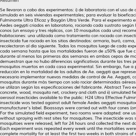
Resumen
Se llevaron a cabo dos experimentos: i) de laboratorio con el uso de 
simulado en seis viviendas experimentales; para evaluar la bioeficaci
Fulminante Ultra Eficaz y Baygón Ultra Verde. Para el experimento e
Aedes aegypti criados en laboratorio, rociando cada sustrato según l
conos (un ensayo y tres réplicas, con 10 mosquitos cada uno) rec
habitaciones: una utilizada como tratamiento con rociado con insectic
insecticida fue rociado en los sitios destinados: armario, buró, cama
recolectaron al día siguiente. Todos los mosquitos luego de cada exp
cada semana hasta que las mortalidades fueron de ≤50% que fue cu
durante al menos las primeras dos semanas en ambas cepas de mosqu
demuestran que no hubo diferencias significativas durante las tres 
mosquitos muertos en cada casa experimental. Sin embargo, fue a p
reducción en la mortalidad de los adultos de Ae. aegypti que represe
necesario implementar nuevas medidas de control de Ae. Aegypti, con
mosquitos durante más tiempo con solo rociar determinadas aéreas de
se utilizan según las especificaciones del fabricante. Abstract Two ex
concrete, wood, mosquito net, crockery and cloth and ii) simulated fie
aerosol insecticides available to the public: H24 Ultra Effective Fu
insecticide was tested against adult female Aedes aegypti mosquitoe
manufacturer's label. Bioassays were carried out with four cones (
For the simulated field experiment, two rooms were adapted: one use
without spraying with rest sites for mosquitoes. The insecticide was
mosquitoes were released, left for 24 hours and collected the next d
Each experiment was repeated every week until the mortalities wer
complete mortality for at least the first two weeks in both strains o