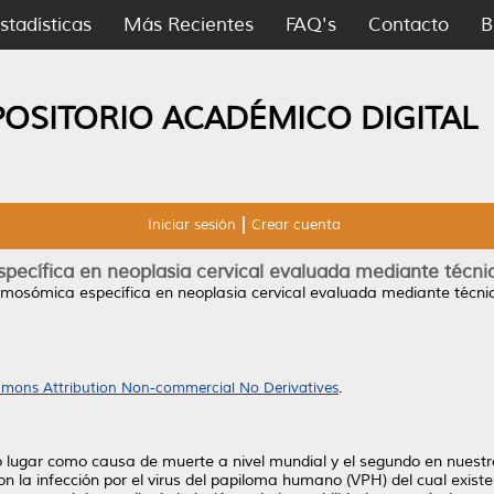
stadísticas
Más Recientes
FAQ's
Contacto
B
POSITORIO ACADÉMICO DIGITAL
Iniciar sesión
Crear cuenta
pecífica en neoplasia cervical evaluada mediante técni
rmosómica específica en neoplasia cervical evaluada mediante técnic
mons Attribution Non-commercial No Derivatives
.
o lugar como causa de muerte a nivel mundial y el segundo en nuestro
 la infección por el virus del papiloma humano (VPH) del cual existen