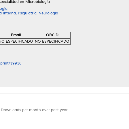
specialidad en Microbiología
ogía
Interna, Psiquiatría, Neurología
Email
ORCID
NO ESPECIFICADO
NO ESPECIFICADO
/eprint/19916
Downloads per month over past year