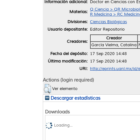
Información adicional:
Doctor en Ciencias con E
Q Ciencia > QR Microbiol
Materias:
R Medicina > RC Medicina 
Divisiones:
Ciencias Biológicas
Usuario depositante:
Editor Repositorio
Creador
Creadores:
García Vielma, Catalina
Fecha del depósito:
17 Sep 2020 14:48
Última modificación:
17 Sep 2020 14:48
URI:
http://eprints.uanl.mx/id
Actions (login required)
Ver elemento
Descargar estadísticas
Downloads
Loading...