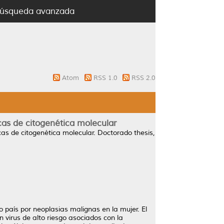
úsqueda avanzada
Atom
RSS 1.0
RSS 2.0
cas de citogenética molecular
as de citogenética molecular.
Doctorado thesis,
 país por neoplasias malignas en la mujer. El
 virus de alto riesgo asociados con la