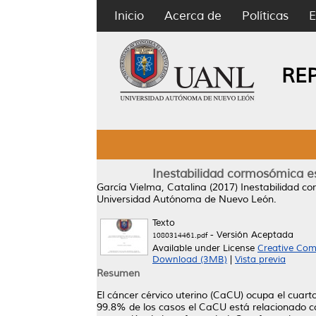
Inicio
Acerca de
Políticas
E
RE
Inestabilidad cormosómica es
García Vielma, Catalina
(2017)
Inestabilidad co
Universidad Autónoma de Nuevo León.
Texto
- Versión Aceptada
1080314461.pdf
Available under License
Creative Com
Download (3MB)
|
Vista previa
Resumen
El cáncer cérvico uterino (CaCU) ocupa el cuart
99.8% de los casos el CaCU está relacionado con