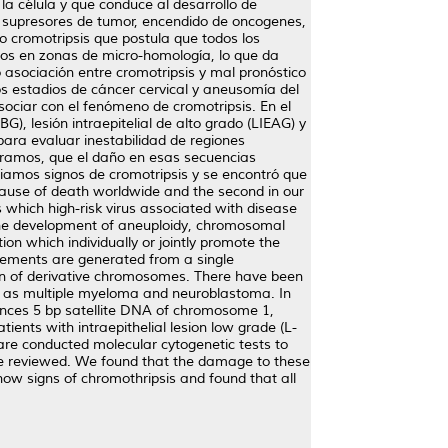
la célula y que conduce al desarrollo de
 supresores de tumor, encendido de oncogenes,
o cromotripsis que postula que todos los
ntos en zonas de micro-homología, lo que da
asociación entre cromotripsis y mal pronóstico
 estadios de cáncer cervical y aneusomía del
ociar con el fenómeno de cromotripsis. En el
G), lesión intraepitelial de alto grado (LIEAG) y
para evaluar inestabilidad de regiones
tramos, que el daño en esas secuencias
ciamos signos de cromotripsis y se encontró que
 cause of death worldwide and the second in our
which high-risk virus associated with disease
o the development of aneuploidy, chromosomal
on which individually or jointly promote the
ngements are generated from a single
tion of derivative chromosomes. There have been
h as multiple myeloma and neuroblastoma. In
nces 5 bp satellite DNA of chromosome 1,
ients with intraepithelial lesion low grade (L-
 are conducted molecular cytogenetic tests to
ure reviewed. We found that the damage to these
ow signs of chromothripsis and found that all