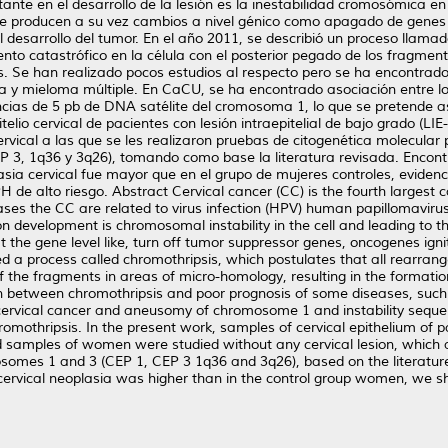
nte en el desarrollo de la lesión es la inestabilidad cromosómica en 
que producen a su vez cambios a nivel génico como apagado de genes
desarrollo del tumor. En el año 2011, se describió un proceso llamad
ento catastrófico en la célula con el posterior pegado de los fragme
. Se han realizado pocos estudios al respecto pero se ha encontrado 
 mieloma múltiple. En CaCU, se ha encontrado asociación entre los
ias de 5 pb de DNA satélite del cromosoma 1, lo que se pretende as
lio cervical de pacientes con lesión intraepitelial de bajo grado (LIE-B
rvical a las que se les realizaron pruebas de citogenética molecular 
EP 3, 1q36 y 3q26), tomando como base la literatura revisada. Encon
asia cervical fue mayor que en el grupo de mujeres controles, eviden
 de alto riesgo. Abstract Cervical cancer (CC) is the fourth largest
es the CC are related to virus infection (HPV) human papillomavirus 
ion development is chromosomal instability in the cell and leading t
he gene level like, turn off tumor suppressor genes, oncogenes igniti
d a process called chromothripsis, which postulates that all rearra
 of the fragments in areas of micro-homology, resulting in the forma
ion between chromothripsis and poor prognosis of some diseases, suc
ervical cancer and aneusomy of chromosome 1 and instability seque
othripsis. In the present work, samples of cervical epithelium of pat
 and samples of women were studied without any cervical lesion, which
romosomes 1 and 3 (CEP 1, CEP 3 1q36 and 3q26), based on the literat
cervical neoplasia was higher than in the control group women, we sh