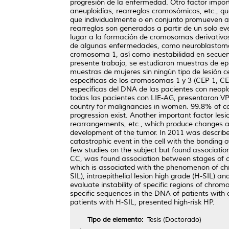
progresión de la enfermedad. Otro factor importa
aneuploidías, rearreglos cromosómicos, etc., 
que individualmente o en conjunto promueven al 
rearreglos son generados a partir de un solo ev
lugar a la formación de cromosomas derivativos
de algunas enfermedades, como neuroblastoma y
cromosoma 1, así como inestabilidad en secuenc
presente trabajo, se estudiaron muestras de epite
muestras de mujeres sin ningún tipo de lesión ce
específicas de los cromosomas 1 y 3 (CEP 1, C
específicas del DNA de las pacientes con neopl
todas las pacientes con LIE-AG, presentaron VPH
country for malignancies in women. 99.8% of cas
progression exist. Another important factor les
rearrangements, etc., which produce changes at t
development of the tumor. In 2011 was describe
catastrophic event in the cell with the bonding
few studies on the subject but found associat
CC, was found association between stages of c
which is associated with the phenomenon of chrom
SIL), intraepithelial lesion high grade (H-SIL)
evaluate instability of specific regions of ch
specific sequences in the DNA of patients with 
patients with H-SIL, presented high-risk HP.
Tipo de elemento:
Tesis (Doctorado)