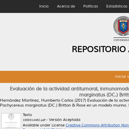
Inicio
Acerca de
Políticas
Estadísticas
REPOSITORIO
Iniciar 
Evaluación de la actividad antitumoral, inmunomod
marginatus (DC.) Bri
Hernández Martínez, Humberto Carlos
(2017)
Evaluación de la acti
Pachycereus marginatus (DC.) Britton & Rose en un modelo murino.
Texto
- Versión Aceptada
1080314462.pdf
Available under License
Creative Commons Attribution Non