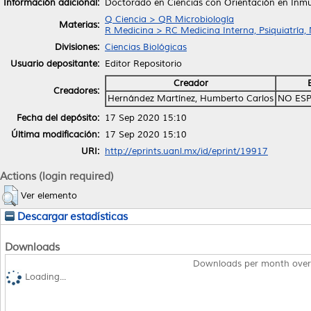
Información adicional:
Doctorado en Ciencias con Orientación en Inm
Q Ciencia > QR Microbiología
Materias:
R Medicina > RC Medicina Interna, Psiquiatría,
Divisiones:
Ciencias Biológicas
Usuario depositante:
Editor Repositorio
Creador
Creadores:
Hernández Martínez, Humberto Carlos
NO ESP
Fecha del depósito:
17 Sep 2020 15:10
Última modificación:
17 Sep 2020 15:10
URI:
http://eprints.uanl.mx/id/eprint/19917
Actions (login required)
Ver elemento
Descargar estadísticas
Downloads
Downloads per month over
Loading...