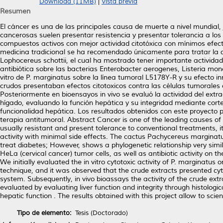
Download (11MB)
|
Vista previa
Resumen
El cáncer es una de las principales causa de muerte a nivel mundial, 
cancerosas suelen presentar resistencia y presentar tolerancia a lo
compuestos activos con mejor actividad citotóxica con mínimos efec
medicina tradicional se ha recomendado únicamente para tratar la d
Lophocereus schottii, el cual ha mostrado tener importante actividad
antibiótica sobre las bacterias Enterobacter aerogenes, Listeria mono
vitro de P. marginatus sobre la línea tumoral L5178Y-R y su efecto
crudos presentaban efectos citotoxicos contra las células tumorales
Posteriormente en bioensayos in vivo se evaluó la actividad del extra
hígado, evaluando la función hepática y su integridad mediante cortes
funcionalidad hepática. Los resultados obtenidos con este proyecto 
terapia antitumoral. Abstract Cancer is one of the leading causes of
usually resistant and present tolerance to conventional treatments, i
activity with minimal side effects. The cactus Pachycereus marginat
treat diabetes; However, shows a phylogenetic relationship very simi
HeLa (cervical cancer) tumor cells, as well as antibiotic activity on
We initially evaluated the in vitro cytotoxic activity of P. marginat
technique, and it was observed that the crude extracts presented cyt
system. Subsequently, in vivo bioassays the activity of the crude ext
evaluated by evaluating liver function and integrity through histologi
hepatic function . The results obtained with this project allow to scien
Tipo de elemento:
Tesis (Doctorado)