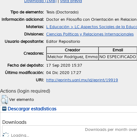
Download (1MB)
|
Vista previa
Tipo de elemento:
Tesis (Doctorado)
Información adicional:
Doctor en Filosofía con Orientación en Relacio
Materias:
L Educación > LC Aspectos Sociales de la Educ
Divisiones:
Ciencias Políticas y Relaciones Internacionales
Usuario depositante:
Editor Repositorio
Creador
Email
Creadores:
Melchor Rodríguez, Emma
NO ESPECIFICADO
Fecha del depósito:
17 Sep 2020 15:37
Última modificación:
04 Dic 2020 17:27
URI:
http://eprints.uanl.mx/id/eprint/19919
Actions (login required)
Ver elemento
Descargar estadísticas
Downloads
Downloads per month over
Loading...