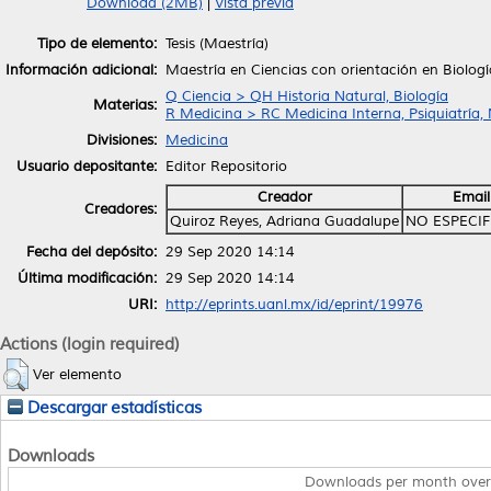
Download (2MB)
|
Vista previa
Tipo de elemento:
Tesis (Maestría)
Información adicional:
Maestría en Ciencias con orientación en Biologí
Q Ciencia > QH Historia Natural, Biología
Materias:
R Medicina > RC Medicina Interna, Psiquiatría,
Divisiones:
Medicina
Usuario depositante:
Editor Repositorio
Creador
Email
Creadores:
Quiroz Reyes, Adriana Guadalupe
NO ESPECI
Fecha del depósito:
29 Sep 2020 14:14
Última modificación:
29 Sep 2020 14:14
URI:
http://eprints.uanl.mx/id/eprint/19976
Actions (login required)
Ver elemento
Descargar estadísticas
Downloads
Downloads per month over