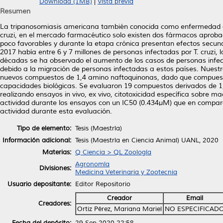
Download (1MB)
|
Vista previa
Resumen
La tripanosomiasis americana también conocida como enfermedad 
cruzi, en el mercado farmacéutico solo existen dos fármacos aprobad
poco favorables y durante la etapa crónica presentan efectos secun
2017 había entre 6 y 7 millones de personas infectadas por T. cruzi
décadas se ha observado el aumento de los casos de personas infe
debido a la migración de personas infectadas a estos países. Nuestro
nuevos compuestos de 1,4 amino naftoquinonas, dado que compuesto
capacidades biológicas. Se evaluaron 19 compuestos derivados de 1,
realizando ensayos in vivo, ex vivo, citotoxicidad específica sobre
actividad durante los ensayos con un IC50 (0.434µM) que en comparac
actividad durante esta evaluación.
Tipo de elemento:
Tesis (Maestría)
Información adicional:
Tesis (Maestría en Ciencia Animal) UANL, 2020
Materias:
Q Ciencia > QL Zoología
Agronomía
Divisiones:
Medicina Veterinaria y Zootecnia
Usuario depositante:
Editor Repositorio
Creador
Email
Creadores:
Ortiz Pérez, Mariana Mariel
NO ESPECIFICAD
Fecha del depósito:
29 Sep 2020 22:58