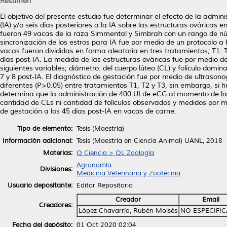
Resumen
El objetivo del presente estudio fue determinar el efecto de la admi
(IA) y/o seis días posteriores a la IA sobre las estructuras ováricas
fueron 49 vacas de la raza Simmental y Simbrah con un rango de núme
sincronización de los estros para IA fue por medio de un protocolo a 
vacas fueron divididas en forma aleatoria en tres tratamientos; T1: 
días post-IA. La medida de las estructuras ováricas fue por medio de 
siguientes variables; diámetro: del cuerpo lúteo (CL) y folículo domin
7 y 8 post-IA. El diagnóstico de gestación fue por medio de ultrasono
diferentes (P>0.05) entre tratamientos T1, T2 y T3, sin embargo, si h
determina que la administración de 400 UI de eCG al momento de la I
cantidad de CLs ni cantidad de folículos observados y medidos por med
de gestación a los 45 días post-IA en vacas de carne.
Tipo de elemento:
Tesis (Maestría)
Información adicional:
Tesis (Maestría en Ciencia Animal) UANL, 2018
Materias:
Q Ciencia > QL Zoología
Agronomía
Divisiones:
Medicina Veterinaria y Zootecnia
Usuario depositante:
Editor Repositorio
Creador
Email
Creadores:
López Chavarría, Rubén Moisés
NO ESPECIFI
Fecha del depósito:
01 Oct 2020 02:04