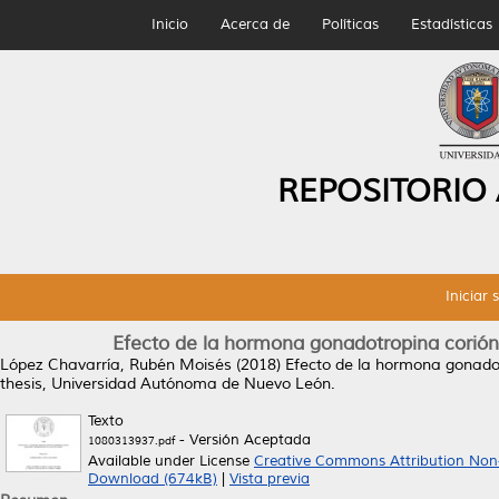
Inicio
Acerca de
Políticas
Estadísticas
REPOSITORIO
Iniciar 
Efecto de la hormona gonadotropina corión
López Chavarría, Rubén Moisés
(2018)
Efecto de la hormona gonadot
thesis, Universidad Autónoma de Nuevo León.
Texto
- Versión Aceptada
1080313937.pdf
Available under License
Creative Commons Attribution Non
Download (674kB)
|
Vista previa