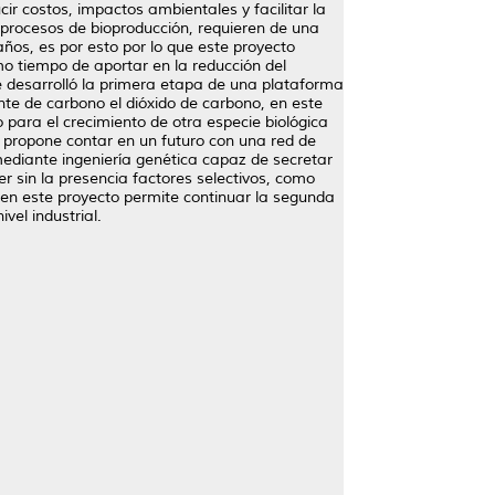
cir costos, impactos ambientales y facilitar la
s procesos de bioproducción, requieren de una
ños, es por esto por lo que este proyecto
mo tiempo de aportar en la reducción del
e desarrolló la primera etapa de una plataforma
nte de carbono el dióxido de carbono, en este
para el crecimiento de otra especie biológica
e propone contar en un futuro con una red de
mediante ingeniería genética capaz de secretar
r sin la presencia factores selectivos, como
 en este proyecto permite continuar la segunda
vel industrial.