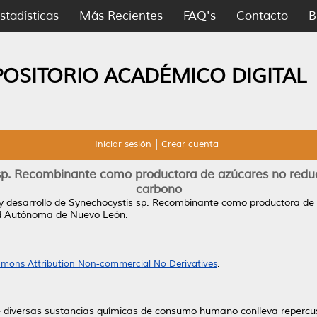
stadísticas
Más Recientes
FAQ's
Contacto
B
POSITORIO ACADÉMICO DIGITAL
Iniciar sesión
Crear cuenta
 sp. Recombinante como productora de azúcares no redu
carbono
y desarrollo de Synechocystis sp. Recombinante como productora de
ad Autónoma de Nuevo León.
mons Attribution Non-commercial No Derivatives
.
de diversas sustancias químicas de consumo humano conlleva repercu