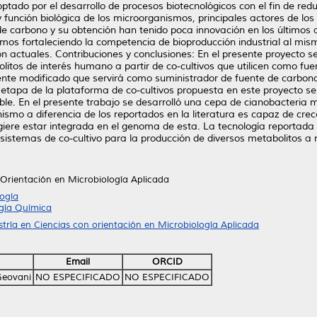
ptado por el desarrollo de procesos biotecnológicos con el fin de redu
y función biológica de los microorganismos, principales actores de lo
e carbono y su obtención han tenido poca innovación en los últimos a
emos fortaleciendo la competencia de bioproducción industrial al mis
n actuales. Contribuciones y conclusiones: En el presente proyecto s
itos de interés humano a partir de co-cultivos que utilicen como fue
nte modificado que servirá como suministrador de fuente de carbono 
 etapa de la plataforma de co-cultivos propuesta en este proyecto s
ble. En el presente trabajo se desarrolló una cepa de cianobacteria 
ismo a diferencia de los reportados en la literatura es capaz de crece
ugiere estar integrada en el genoma de esta. La tecnología reportada
 sistemas de co-cultivo para la producción de diversos metabolitos a ni
 Orientación en Microbiología Aplicada
ogía
ogía Química
tría en Ciencias con orientación en Microbiología Aplicada
Email
ORCID
Geovani
NO ESPECIFICADO
NO ESPECIFICADO