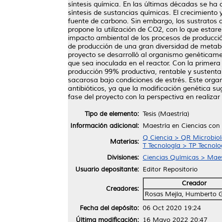
síntesis química. En las últimas décadas se ha o
síntesis de sustancias químicas. El crecimiento 
fuente de carbono. Sin embargo, los sustratos d
propone la utilización de CO2, con lo que estar
impacto ambiental de los procesos de producció
de producción de una gran diversidad de metabol
proyecto se desarrolló al organismo genéticame
que sea inoculada en el reactor. Con la primera
producción 99% productiva, rentable y sustenta
sacarosa bajo condiciones de estrés. Este organ
antibióticos, ya que la modificación genética s
fase del proyecto con la perspectiva en realizar
Tipo de elemento:
Tesis (Maestría)
Información adicional:
Maestría en Ciencias con
Q Ciencia > QR Microbiol
Materias:
T Tecnología > TP Tecnol
Divisiones:
Ciencias Químicas > Maes
Usuario depositante:
Editor Repositorio
Creador
Creadores:
Rosas Mejía, Humberto 
Fecha del depósito:
06 Oct 2020 19:24
Última modificación:
16 Mayo 2022 20:47