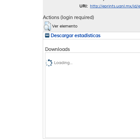
URI:
http://eprints.uanl.mx/id
Actions (login required)
Ver elemento
Descargar estadísticas
Downloads
Loading...