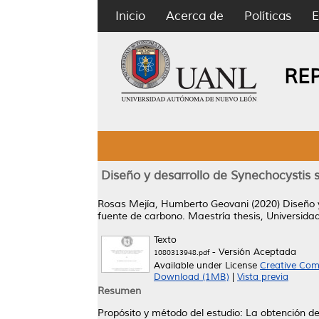
Inicio
Acerca de
Políticas
E
RE
Diseño y desarrollo de Synechocystis
Rosas Mejía, Humberto Geovani
(2020)
Diseño 
fuente de carbono.
Maestría thesis, Universid
Texto
- Versión Aceptada
1080313948.pdf
Available under License
Creative Com
Download (1MB)
|
Vista previa
Resumen
Propósito y método del estudio: La obtención 