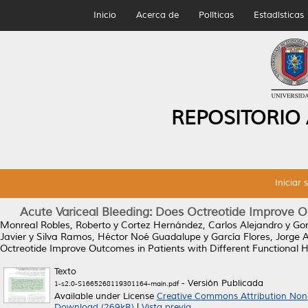
Inicio
Acerca de
Políticas
Estadísticas
REPOSITORIO
Iniciar 
Acute Variceal Bleeding: Does Octreotide Improve O
Monreal Robles, Roberto
y
Cortez Hernández, Carlos Alejandro
y
Gon
Javier
y
Silva Ramos, Héctor Noé Guadalupe
y
García Flores, Jorge A
Octreotide Improve Outcomes in Patients with Different Functional 
Texto
- Versión Publicada
1-s2.0-S1665268119301164-main.pdf
Available under License
Creative Commons Attribution Non
Download (269kB)
|
Vista previa