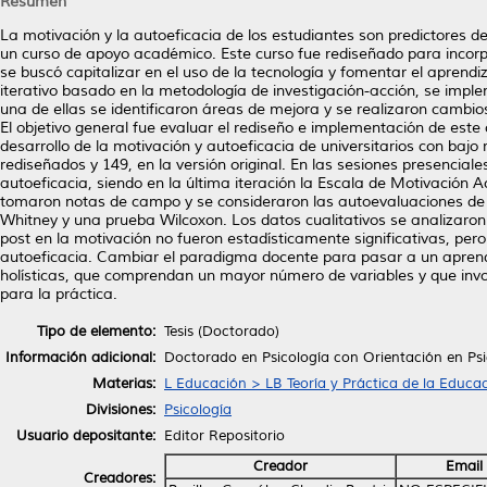
Resumen
La motivación y la autoeficacia de los estudiantes son predictores d
un curso de apoyo académico. Este curso fue rediseñado para incorp
se buscó capitalizar en el uso de la tecnología y fomentar el aprend
iterativo basado en la metodología de investigación-acción, se impl
una de ellas se identificaron áreas de mejora y se realizaron cambios
El objetivo general fue evaluar el rediseño e implementación de est
desarrollo de la motivación y autoeficacia de universitarios con baj
rediseñados y 149, en la versión original. En las sesiones presenciales
autoeficacia, siendo en la última iteración la Escala de Motivaci
tomaron notas de campo y se consideraron las autoevaluaciones de lo
Whitney y una prueba Wilcoxon. Los datos cualitativos se analizaron 
post en la motivación no fueron estadísticamente significativas, pero
autoeficacia. Cambiar el paradigma docente para pasar a un aprendi
holísticas, que comprendan un mayor número de variables y que involu
para la práctica.
Tipo de elemento:
Tesis (Doctorado)
Información adicional:
Doctorado en Psicología con Orientación en Ps
Materias:
L Educación > LB Teoría y Práctica de la Educa
Divisiones:
Psicología
Usuario depositante:
Editor Repositorio
Creador
Email
Creadores: