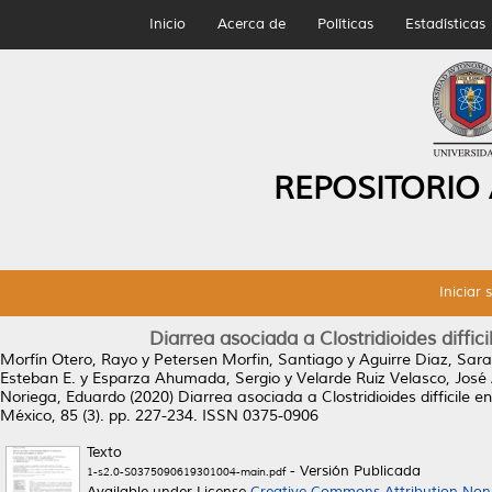
Inicio
Acerca de
Políticas
Estadísticas
REPOSITORIO
Iniciar 
Diarrea asociada a Clostridioides diffic
Morfín Otero, Rayo
y
Petersen Morfin, Santiago
y
Aguirre Diaz, Sara
Esteban E.
y
Esparza Ahumada, Sergio
y
Velarde Ruiz Velasco, José
Noriega, Eduardo
(2020)
Diarrea asociada a Clostridioides difficile e
México, 85 (3). pp. 227-234. ISSN 0375-0906
Texto
- Versión Publicada
1-s2.0-S0375090619301004-main.pdf