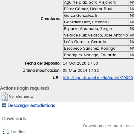
Aguirre Diaz, Sara Alejandra
N
Pérez Gómez, Héctor Raúl
N
Garza González, E.
N
Creadores:
Gonzalez Diaz, Esteban E.
N
Esparza Ahumada, Sergio
N
Velarde Ruiz Velasco, José Antonio
N
León Garnica, Gerardo
N
Escobedo Sanchez, Rodrigo
N
Rodríguez Noriega, Eduardo
N
Fecha del depósito:
14 Oct 2020 17:50
Última modificación:
05 Mar 2024 17:32
URI:
http://eprints.uanl.mx/id/eprint/20090
Actions (login required)
Ver elemento
Descargar estadísticas
Downloads
Downloads per month over
Loading...