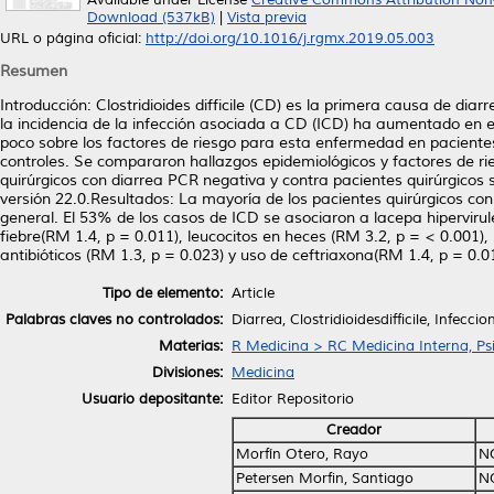
Available under License
Creative Commons Attribution Non
Download (537kB)
|
Vista previa
URL o página oficial:
http://doi.org/10.1016/j.rgmx.2019.05.003
Resumen
Introducción: Clostridioides difficile (CD) es la primera causa de dia
la incidencia de la infección asociada a CD (ICD) ha aumentado en e
poco sobre los factores de riesgo para esta enfermedad en pacientes
controles. Se compararon hallazgos epidemiológicos y factores de r
quirúrgicos con diarrea PCR negativa y contra pacientes quirúrgicos s
versión 22.0.Resultados: La mayoría de los pacientes quirúrgicos con 
general. El 53% de los casos de ICD se asociaron a lacepa hipervir
fiebre(RM 1.4, p = 0.011), leucocitos en heces (RM 3.2, p = < 0.001)
antibióticos (RM 1.3, p = 0.023) y uso de ceftriaxona(RM 1.4, p = 0.0
Tipo de elemento:
Article
Palabras claves no controlados:
Diarrea, Clostridioidesdifficile, Infecc
Materias:
R Medicina > RC Medicina Interna, Psi
Divisiones:
Medicina
Usuario depositante:
Editor Repositorio
Creador
Morfín Otero, Rayo
N
Petersen Morfin, Santiago
N