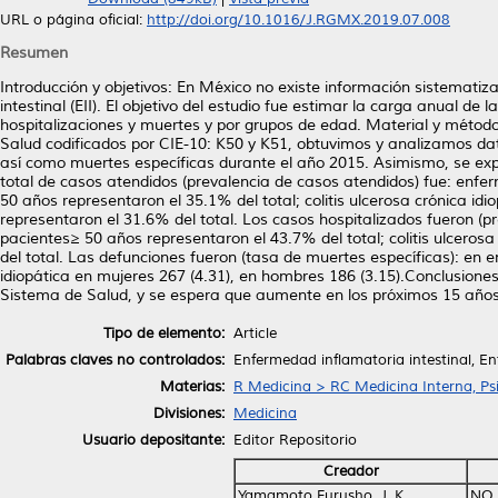
URL o página oficial:
http://doi.org/10.1016/J.RGMX.2019.07.008
Resumen
Introducción y objetivos: En México no existe información sistemati
intestinal (EII). El objetivo del estudio fue estimar la carga anual d
hospitalizaciones y muertes y por grupos de edad. Material y método
Salud codificados por CIE-10: K50 y K51, obtuvimos y analizamos dat
así como muertes específicas durante el año 2015. Asimismo, se exp
total de casos atendidos (prevalencia de casos atendidos) fue: enfe
50 años representaron el 35.1% del total; colitis ulcerosa crónica id
representaron el 31.6% del total. Los casos hospitalizados fueron (p
pacientes≥ 50 años representaron el 43.7% del total; colitis ulceros
del total. Las defunciones fueron (tasa de muertes específicas): en 
idiopática en mujeres 267 (4.31), en hombres 186 (3.15).Conclusiones
Sistema de Salud, y se espera que aumente en los próximos 15 años
Tipo de elemento:
Article
Palabras claves no controlados:
Enfermedad inflamatoria intestinal, En
Materias:
R Medicina > RC Medicina Interna, Psi
Divisiones:
Medicina
Usuario depositante:
Editor Repositorio
Creador
Yamamoto Furusho, J. K.
NO 