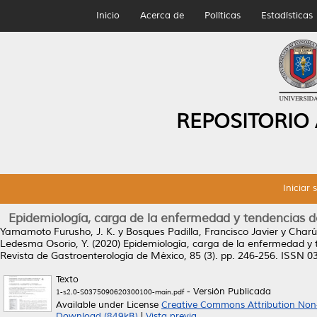
Inicio
Acerca de
Políticas
Estadísticas
REPOSITORIO
Iniciar 
Epidemiología, carga de la enfermedad y tendencias d
Yamamoto Furusho, J. K.
y
Bosques Padilla, Francisco Javier
y
Charúa
Ledesma Osorio, Y.
(2020)
Epidemiología, carga de la enfermedad y 
Revista de Gastroenterología de México, 85 (3). pp. 246-256. ISSN 
Texto
- Versión Publicada
1-s2.0-S0375090620300100-main.pdf
Available under License
Creative Commons Attribution Non
Download (849kB)
|
Vista previa