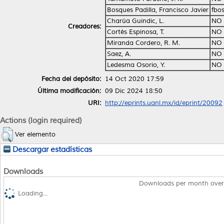
Bosques Padilla, Francisco Javier
fbo
Charúa Guindic, L.
NO 
Creadores:
Cortés Espinosa, T.
NO 
Miranda Cordero, R. M.
NO 
Saez, A.
NO 
Ledesma Osorio, Y.
NO 
Fecha del depósito:
14 Oct 2020 17:59
Última modificación:
09 Dic 2024 18:50
URI:
http://eprints.uanl.mx/id/eprint/20092
Actions (login required)
Ver elemento
Descargar estadísticas
Downloads
Downloads per month over
Loading...