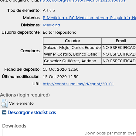
URL o página oficial:
http://doi.org/10.1016/J.MCPSP.2020.100159
Tipo de elemento:
Article
Materias:
R Medicina > RC Medicina Interna, Psiquiatría, N
Divisiones:
Medicina
Usuario depositante:
Editor Repositorio
Creador
Email
Salazar Mejía, Carlos Eduardo
NO ESPECIFICA
Creadores:
Wimer Castillo, Blanca Otilia
NO ESPECIFICA
González Gutiérrez, Adriana
NO ESPECIFICA
Fecha del depósito:
15 Oct 2020 12:50
Última modificación:
15 Oct 2020 12:50
URI:
http://eprints.uanl.mx/id/eprint/20101
Actions (login required)
Ver elemento
Descargar estadísticas
Downloads
Downloads per month over