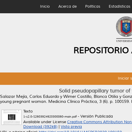
Inicio
Acerca de
Políticas
Estadísticas
REPOSITORIO
Iniciar 
Solid pseudopapillary tumor o
Salazar Mejía, Carlos Eduardo
y
Wimer Castillo, Blanca Otilia
y
Gonz
young pregnant woman.
Medicina Clínica Práctica, 3 (6). p. 100159
Texto
- Versión Publicada
1-s2.0-S2603924920300860-main.pdf
Available under License
Creative Commons Attribution Non
Download (392kB)
|
Vista previa